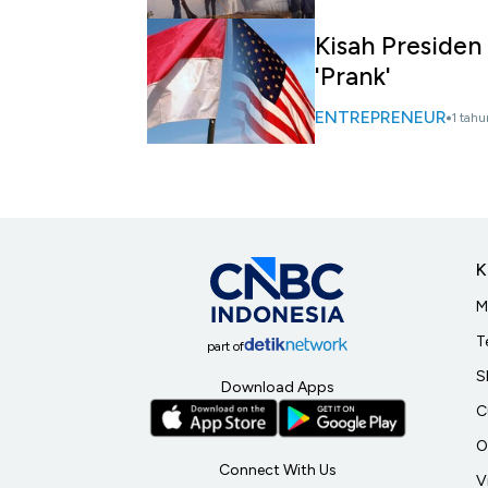
Kisah Presiden
'Prank'
ENTREPRENEUR
1 tahu
K
M
T
part of
S
Download Apps
C
O
Connect With Us
V