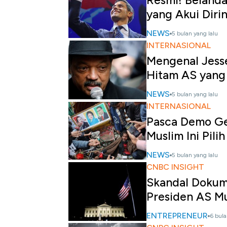
Resmi! Belanda
yang Akui Diri
NEWS
5 bulan yang lalu
INTERNASIONAL
Mengenal Jesse 
Hitam AS yang
NEWS
5 bulan yang lalu
INTERNASIONAL
Pasca Demo Ge
Muslim Ini Pili
NEWS
5 bulan yang lalu
CNBC INSIGHT
Skandal Dokum
Presiden AS M
ENTREPRENEUR
6 bula