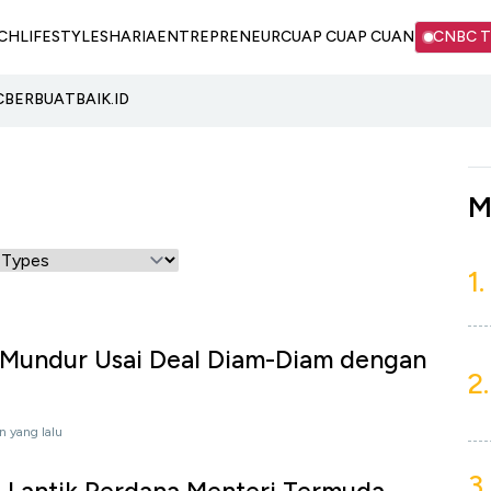
CH
LIFESTYLE
SHARIA
ENTREPRENEUR
CUAP CUAP CUAN
CNBC 
C
BERBUATBAIK.ID
M
1.
I Mundur Usai Deal Diam-Diam dengan
2.
n yang lalu
3.