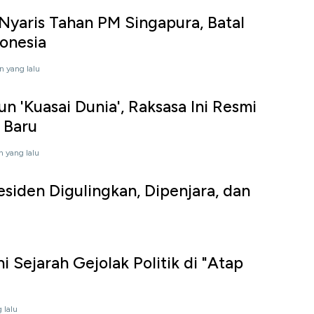
 Nyaris Tahan PM Singapura, Batal
onesia
n yang lalu
n 'Kuasai Dunia', Raksasa Ini Resmi
 Baru
n yang lalu
esiden Digulingkan, Dipenjara, dan
i Sejarah Gejolak Politik di "Atap
 lalu