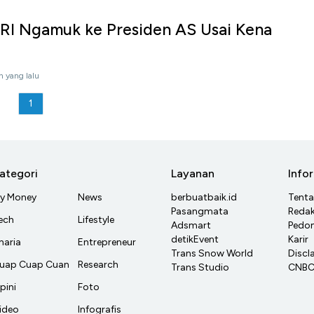
 RI Ngamuk ke Presiden AS Usai Kena
n yang lalu
1
ategori
Layanan
Info
y Money
News
berbuatbaik.id
Tent
Pasangmata
Redak
ech
Lifestyle
Adsmart
Pedom
detikEvent
Karir
haria
Entrepreneur
Trans Snow World
Discl
uap Cuap Cuan
Research
Trans Studio
CNBC 
pini
Foto
ideo
Infografis