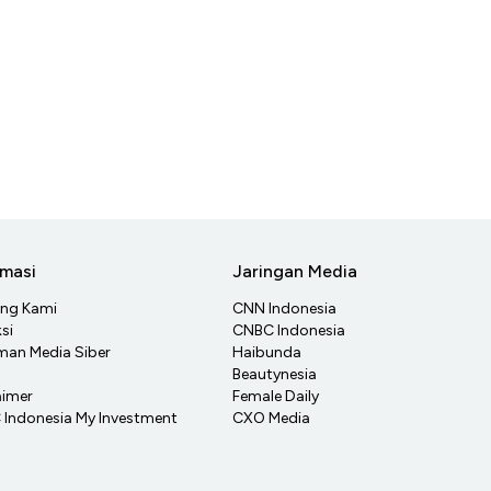
rmasi
Jaringan Media
ang Kami
CNN Indonesia
si
CNBC Indonesia
an Media Siber
Haibunda
Beautynesia
aimer
Female Daily
Indonesia My Investment
CXO Media