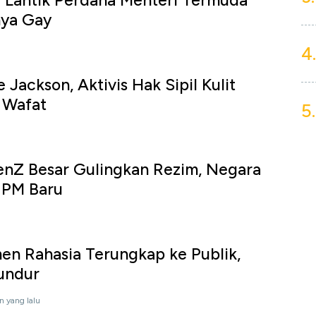
 Lantik Perdana Menteri Termuda
nya Gay
4.
Jackson, Aktivis Hak Sipil Kulit
 Wafat
5.
nZ Besar Gulingkan Rezim, Negara
h PM Baru
en Rahasia Terungkap ke Publik,
undur
n yang lalu