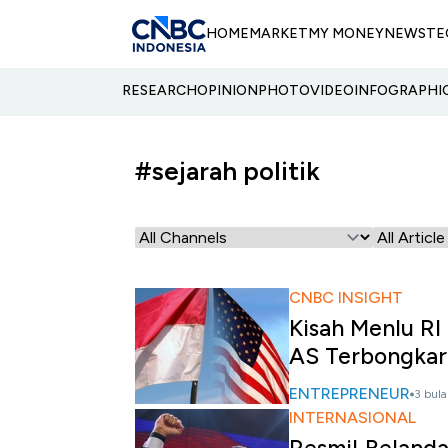
HOME
MARKET
MY MONEY
NEWS
TE
RESEARCH
OPINION
PHOTO
VIDEO
INFOGRAPHI
#sejarah politik
CNBC INSIGHT
Kisah Menlu R
AS Terbongkar
ENTREPRENEUR
3 bula
INTERNASIONAL