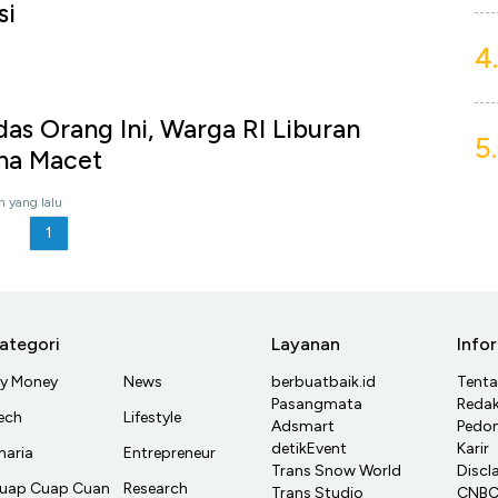
si
4.
das Orang Ini, Warga RI Liburan
5.
na Macet
n yang lalu
1
ategori
Layanan
Info
y Money
News
berbuatbaik.id
Tent
Pasangmata
Redak
ech
Lifestyle
Adsmart
Pedom
detikEvent
Karir
haria
Entrepreneur
Trans Snow World
Discl
uap Cuap Cuan
Research
Trans Studio
CNBC 