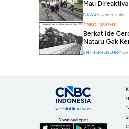
Mau Direaktiva
NEWS
5 bulan yang lalu
CNBC INSIGHT
Berkat Ide Cer
Nataru Gak Ke
ENTREPRENEUR
7 bula
K
M
T
part of
S
Download Apps
C