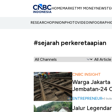
HOME
MARKET
MY MONEY
NEWS
TE
RESEARCH
OPINION
PHOTO
VIDEO
INFOGRAPHI
#sejarah perkeretaapian
CNBC INSIGHT
Warga Jakarta
Jembatan-24 
ENTREPRENEUR
3 bula
Jalur Legendar