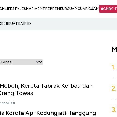
CH
LIFESTYLE
SHARIA
ENTREPRENEUR
CUAP CUAP CUAN
CNBC 
C
BERBUATBAIK.ID
M
1.
 Heboh, Kereta Tabrak Kerbau dan
2.
Orang Tewas
n yang lalu
3.
is Kereta Api Kedungjati-Tanggung