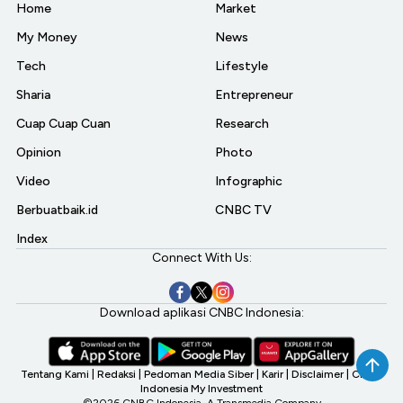
Home
Market
My Money
News
Tech
Lifestyle
Sharia
Entrepreneur
Cuap Cuap Cuan
Research
Opinion
Photo
Video
Infographic
Berbuatbaik.id
CNBC TV
Index
Connect With Us:
Download aplikasi CNBC Indonesia:
Tentang Kami
|
Redaksi
|
Pedoman Media Siber
|
Karir
|
Disclaimer
|
CNBC
Indonesia My Investment