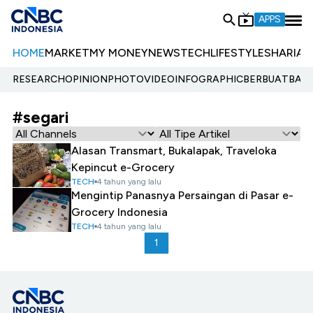
APPS
HOME
MARKET
MY MONEY
NEWS
TECH
LIFESTYLE
SHARIA
E
RESEARCH
OPINION
PHOTO
VIDEO
INFOGRAPHIC
BERBUATBAIK.
#segari
Alasan Transmart, Bukalapak, Traveloka
Kepincut e-Grocery
TECH
4 tahun yang lalu
Mengintip Panasnya Persaingan di Pasar e-
Grocery Indonesia
TECH
4 tahun yang lalu
1