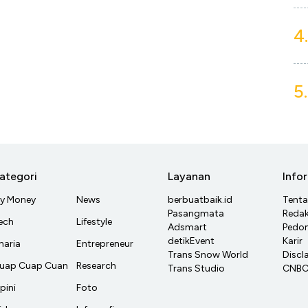
4.
5.
ategori
Layanan
Info
y Money
News
berbuatbaik.id
Tent
Pasangmata
Redak
ech
Lifestyle
Adsmart
Pedom
detikEvent
Karir
haria
Entrepreneur
Trans Snow World
Discl
uap Cuap Cuan
Research
Trans Studio
CNBC 
pini
Foto