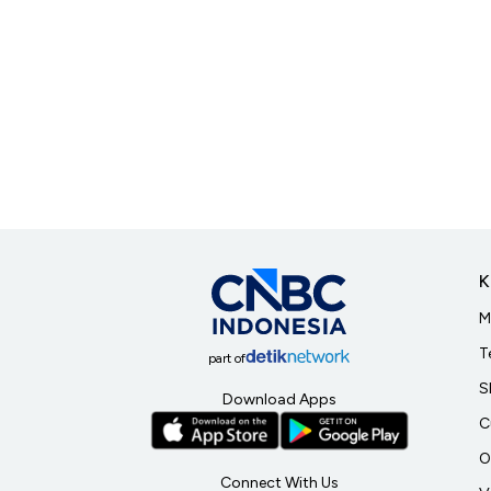
K
M
T
part of
S
Download Apps
C
O
Connect With Us