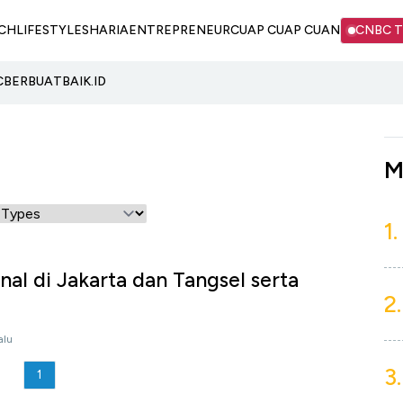
CH
LIFESTYLE
SHARIA
ENTREPRENEUR
CUAP CUAP CUAN
CNBC 
C
BERBUATBAIK.ID
M
1.
nal di Jakarta dan Tangsel serta
2.
alu
3.
1