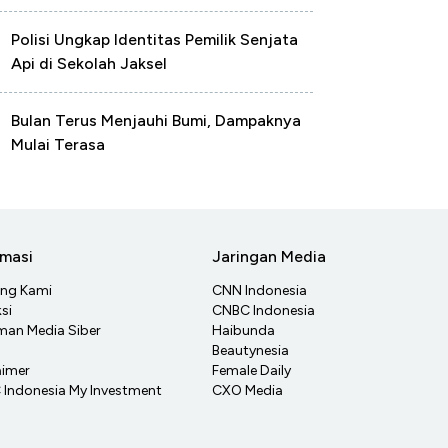
Polisi Ungkap Identitas Pemilik Senjata
Api di Sekolah Jaksel
Bulan Terus Menjauhi Bumi, Dampaknya
Mulai Terasa
rmasi
Jaringan Media
ang Kami
CNN Indonesia
si
CNBC Indonesia
an Media Siber
Haibunda
Beautynesia
aimer
Female Daily
Indonesia My Investment
CXO Media