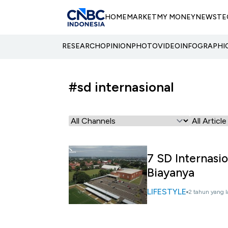
HOME
MARKET
MY MONEY
NEWS
TE
RESEARCH
OPINION
PHOTO
VIDEO
INFOGRAPHI
#sd internasional
7 SD Internasio
Biayanya
LIFESTYLE
2 tahun yang l