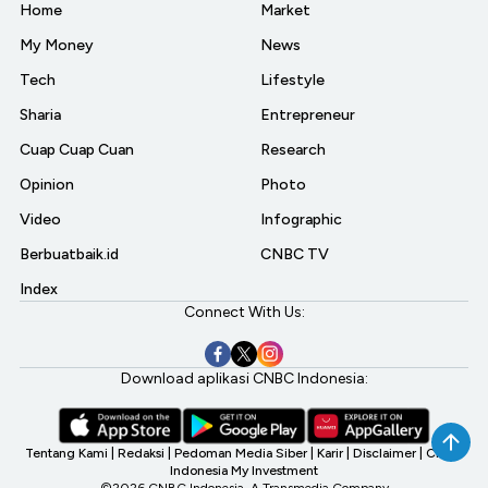
Home
Market
My Money
News
Tech
Lifestyle
Sharia
Entrepreneur
Cuap Cuap Cuan
Research
Opinion
Photo
Video
Infographic
Berbuatbaik.id
CNBC TV
Index
Connect With Us:
Download aplikasi CNBC Indonesia:
Tentang Kami
|
Redaksi
|
Pedoman Media Siber
|
Karir
|
Disclaimer
|
CNBC
Indonesia My Investment