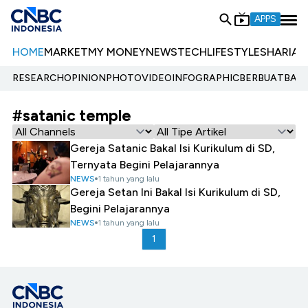
APPS
HOME
MARKET
MY MONEY
NEWS
TECH
LIFESTYLE
SHARIA
E
RESEARCH
OPINION
PHOTO
VIDEO
INFOGRAPHIC
BERBUATBAIK.
#satanic temple
Gereja Satanic Bakal Isi Kurikulum di SD,
Ternyata Begini Pelajarannya
NEWS
1 tahun yang lalu
Gereja Setan Ini Bakal Isi Kurikulum di SD,
Begini Pelajarannya
NEWS
1 tahun yang lalu
1