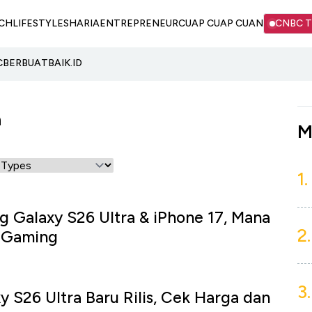
CH
LIFESTYLE
SHARIA
ENTREPRENEUR
CUAP CUAP CUAN
CNBC 
C
BERBUATBAIK.ID
a
M
1.
 Galaxy S26 Ultra & iPhone 17, Mana
2.
 Gaming
3.
 S26 Ultra Baru Rilis, Cek Harga dan