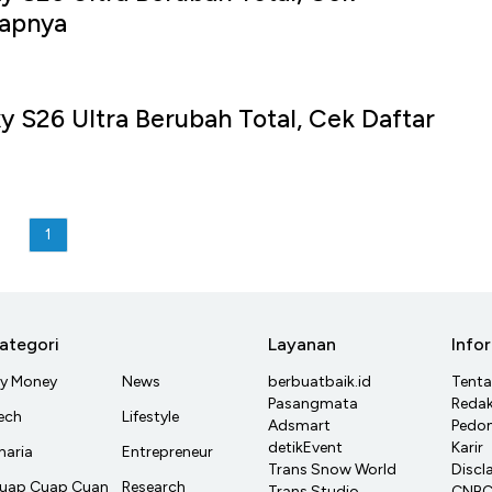
apnya
 S26 Ultra Berubah Total, Cek Daftar
1
ategori
Layanan
Info
y Money
News
berbuatbaik.id
Tent
Pasangmata
Redak
ech
Lifestyle
Adsmart
Pedom
detikEvent
Karir
haria
Entrepreneur
Trans Snow World
Discl
uap Cuap Cuan
Research
Trans Studio
CNBC 