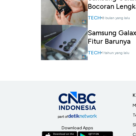
Bocoran Lengk
TECH
8 bulan yang lalu
Samsung Galaxy
Fitur Barunya
TECH
1 tahun yang lalu
K
M
T
part of
S
Download Apps
C