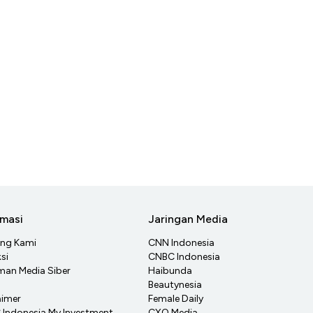
rmasi
Jaringan Media
ang Kami
CNN Indonesia
si
CNBC Indonesia
an Media Siber
Haibunda
Beautynesia
aimer
Female Daily
Indonesia My Investment
CXO Media