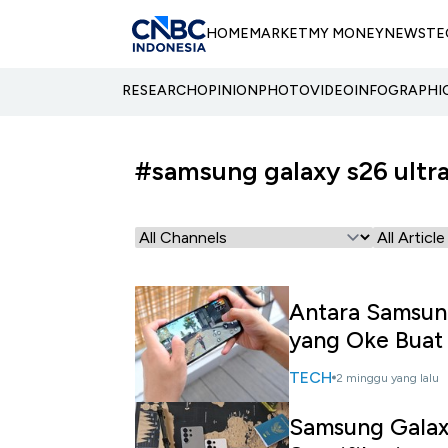
HOME
MARKET
MY MONEY
NEWS
TE
RESEARCH
OPINION
PHOTO
VIDEO
INFOGRAPHI
#samsung galaxy s26 ultr
Antara Samsung
yang Oke Buat
TECH
2 minggu yang lalu
Samsung Galaxy