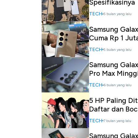
Spesifikasinya
TECH
5 bulan yang lalu
Samsung Galaxy
Cuma Rp 1 Jut
TECH
5 bulan yang lalu
Samsung Galaxy
Pro Max Mingg
TECH
6 bulan yang lalu
5 HP Paling Di
Daftar dan Bo
TECH
7 bulan yang lalu
Samsung Galaxy