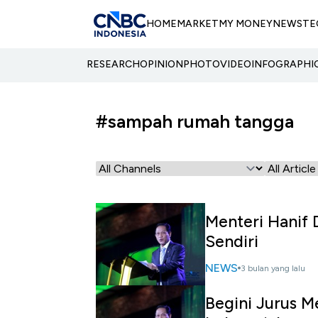
HOME
MARKET
MY MONEY
NEWS
TE
RESEARCH
OPINION
PHOTO
VIDEO
INFOGRAPHI
#sampah rumah tangga
Menteri Hanif 
Sendiri
NEWS
3 bulan yang lalu
Begini Jurus M