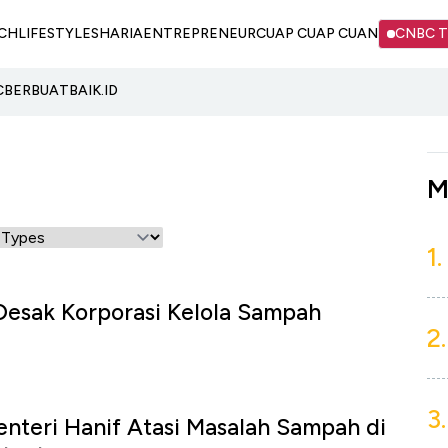
CH
LIFESTYLE
SHARIA
ENTREPRENEUR
CUAP CUAP CUAN
CNBC 
C
BERBUATBAIK.ID
M
1.
Desak Korporasi Kelola Sampah
2.
3.
enteri Hanif Atasi Masalah Sampah di