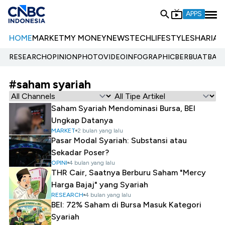
APPS
HOME
MARKET
MY MONEY
NEWS
TECH
LIFESTYLE
SHARIA
E
RESEARCH
OPINION
PHOTO
VIDEO
INFOGRAPHIC
BERBUATBAIK.
#saham syariah
Saham Syariah Mendominasi Bursa, BEI
Ungkap Datanya
MARKET
2 bulan yang lalu
Pasar Modal Syariah: Substansi atau
Sekadar Poser?
OPINI
4 bulan yang lalu
THR Cair, Saatnya Berburu Saham "Mercy
Harga Bajaj" yang Syariah
RESEARCH
4 bulan yang lalu
BEI: 72% Saham di Bursa Masuk Kategori
Syariah