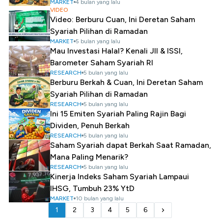
MARKET
4 bulan yang lalu
VIDEO
Video: Berburu Cuan, Ini Deretan Saham
Syariah Pilihan di Ramadan
MARKET
5 bulan yang lalu
Mau Investasi Halal? Kenali JII & ISSI,
Barometer Saham Syariah RI
RESEARCH
5 bulan yang lalu
Berburu Berkah & Cuan, Ini Deretan Saham
Syariah Pilihan di Ramadan
RESEARCH
5 bulan yang lalu
Ini 15 Emiten Syariah Paling Rajin Bagi
Dividen, Penuh Berkah
RESEARCH
5 bulan yang lalu
Saham Syariah dapat Berkah Saat Ramadan,
Mana Paling Menarik?
RESEARCH
5 bulan yang lalu
Kinerja Indeks Saham Syariah Lampaui
IHSG, Tumbuh 23% YtD
MARKET
10 bulan yang lalu
1
2
3
4
5
6