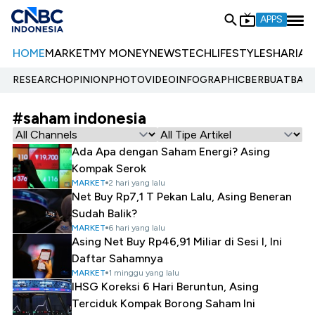
APPS
HOME
MARKET
MY MONEY
NEWS
TECH
LIFESTYLE
SHARIA
E
RESEARCH
OPINION
PHOTO
VIDEO
INFOGRAPHIC
BERBUATBAIK.
#saham indonesia
Ada Apa dengan Saham Energi? Asing
Kompak Serok
MARKET
2 hari yang lalu
Net Buy Rp7,1 T Pekan Lalu, Asing Beneran
Sudah Balik?
MARKET
6 hari yang lalu
Asing Net Buy Rp46,91 Miliar di Sesi I, Ini
Daftar Sahamnya
MARKET
1 minggu yang lalu
IHSG Koreksi 6 Hari Beruntun, Asing
Terciduk Kompak Borong Saham Ini