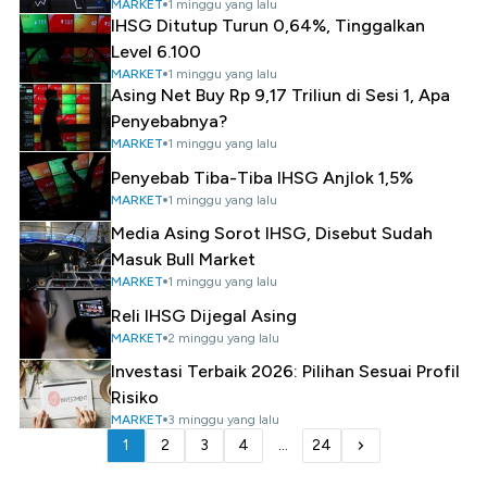
MARKET
1 minggu yang lalu
IHSG Ditutup Turun 0,64%, Tinggalkan
Level 6.100
MARKET
1 minggu yang lalu
Asing Net Buy Rp 9,17 Triliun di Sesi 1, Apa
Penyebabnya?
MARKET
1 minggu yang lalu
Penyebab Tiba-Tiba IHSG Anjlok 1,5%
MARKET
1 minggu yang lalu
Media Asing Sorot IHSG, Disebut Sudah
Masuk Bull Market
MARKET
1 minggu yang lalu
Reli IHSG Dijegal Asing
MARKET
2 minggu yang lalu
Investasi Terbaik 2026: Pilihan Sesuai Profil
Risiko
MARKET
3 minggu yang lalu
1
2
3
4
...
24