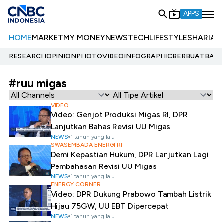
APPS
HOME
MARKET
MY MONEY
NEWS
TECH
LIFESTYLE
SHARIA
E
RESEARCH
OPINION
PHOTO
VIDEO
INFOGRAPHIC
BERBUATBAIK.
#ruu migas
VIDEO
Video: Genjot Produksi Migas RI, DPR
Lanjutkan Bahas Revisi UU Migas
NEWS
1 tahun yang lalu
SWASEMBADA ENERGI RI
Demi Kepastian Hukum, DPR Lanjutkan Lagi
Pembahasan Revisi UU Migas
NEWS
1 tahun yang lalu
ENERGY CORNER
Video: DPR Dukung Prabowo Tambah Listrik
Hijau 75GW, UU EBT Dipercepat
NEWS
1 tahun yang lalu