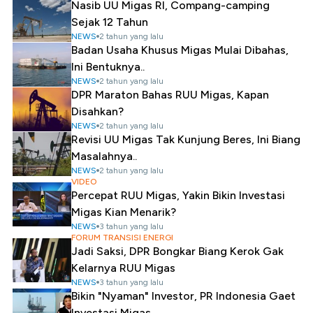
Nasib UU Migas RI, Compang-camping
Sejak 12 Tahun
NEWS
2 tahun yang lalu
Badan Usaha Khusus Migas Mulai Dibahas,
Ini Bentuknya..
NEWS
2 tahun yang lalu
DPR Maraton Bahas RUU Migas, Kapan
Disahkan?
NEWS
2 tahun yang lalu
Revisi UU Migas Tak Kunjung Beres, Ini Biang
Masalahnya..
NEWS
2 tahun yang lalu
VIDEO
Percepat RUU Migas, Yakin Bikin Investasi
Migas Kian Menarik?
NEWS
3 tahun yang lalu
FORUM TRANSISI ENERGI
Jadi Saksi, DPR Bongkar Biang Kerok Gak
Kelarnya RUU Migas
NEWS
3 tahun yang lalu
Bikin "Nyaman" Investor, PR Indonesia Gaet
Investasi Migas