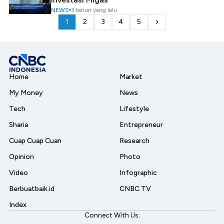
NEWS
3 tahun yang lalu
1
2
3
4
5
Home
Market
My Money
News
Tech
Lifestyle
Sharia
Entrepreneur
Cuap Cuap Cuan
Research
Opinion
Photo
Video
Infographic
Berbuatbaik.id
CNBC TV
Index
Connect With Us: