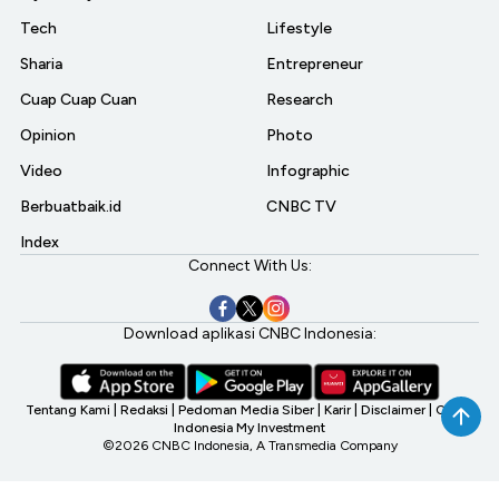
Tech
Lifestyle
Sharia
Entrepreneur
Cuap Cuap Cuan
Research
Opinion
Photo
Video
Infographic
Berbuatbaik.id
CNBC TV
Index
Connect With Us:
Download aplikasi CNBC Indonesia:
Tentang Kami
|
Redaksi
|
Pedoman Media Siber
|
Karir
|
Disclaimer
|
CNBC
Indonesia My Investment
©2026 CNBC Indonesia, A Transmedia Company