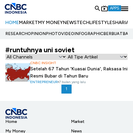
APPS
HOME
MARKET
MY MONEY
NEWS
TECH
LIFESTYLE
SHARIA
E
RESEARCH
OPINION
PHOTO
VIDEO
INFOGRAPHIC
BERBUATBAIK.
#runtuhnya uni soviet
CNBC INSIGHT
Setelah 67 Tahun 'Kuasai Dunia', Raksasa Ini
Resmi Bubar di Tahun Baru
ENTREPRENEUR
7 bulan yang lalu
1
Home
Market
My Money
News