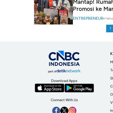
Mantap! Ruma
Promosi ke Ma
ENTREPRENEUR
1 tahu
1
K
M
T
part of
S
Download Apps
C
O
Connect With Us
V
I