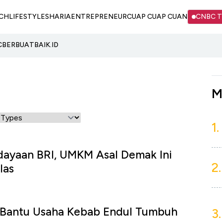
CH
LIFESTYLE
SHARIA
ENTREPRENEUR
CUAP CUAP CUAN
CNBC 
C
BERBUATBAIK.ID
M
1.
ayaan BRI, UMKM Asal Demak Ini
2.
las
Bantu Usaha Kebab Endul Tumbuh
3.