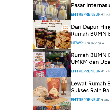
Pasar Internasi
ENTREPRENEUR
10 bul
Dari Dapur Hin
Rumah BUMN B
NEWS
11 bulan yang lalu
Rumah BUMN Bi
UMKM dan Uba
ENTREPRENEUR
11 bul
Lewat Rumah B
Sukses Raih B
ENTREPRENEUR
1 tahu