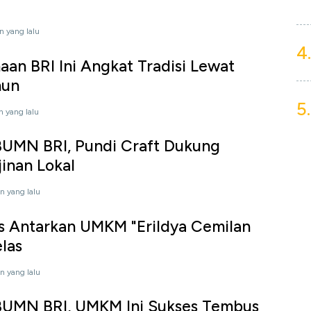
n yang lalu
4.
an BRI Ini Angkat Tradisi Lewat
nun
5.
n yang lalu
UMN BRI, Pundi Craft Dukung
jinan Lokal
n yang lalu
s Antarkan UMKM "Erildya Cemilan
elas
n yang lalu
UMN BRI, UMKM Ini Sukses Tembus