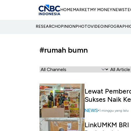
HOME
MARKET
MY MONEY
NEWS
TE
RESEARCH
OPINION
PHOTO
VIDEO
INFOGRAPHI
#rumah bumn
Lewat Pemberd
Sukses Naik Ke
NEWS
1 minggu yang lalu
LinkUMKM BRI 