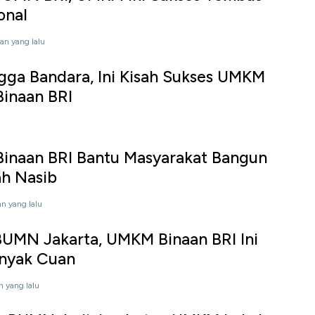
onal
an yang lalu
gga Bandara, Ini Kisah Sukses UMKM
inaan BRI
naan BRI Bantu Masyarakat Bangun
h Nasib
an yang lalu
UMN Jakarta, UMKM Binaan BRI Ini
anyak Cuan
n yang lalu