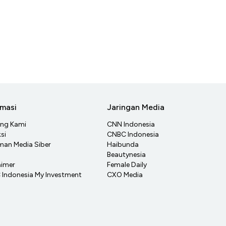
rmasi
Jaringan Media
ang Kami
CNN Indonesia
si
CNBC Indonesia
an Media Siber
Haibunda
Beautynesia
aimer
Female Daily
Indonesia My Investment
CXO Media