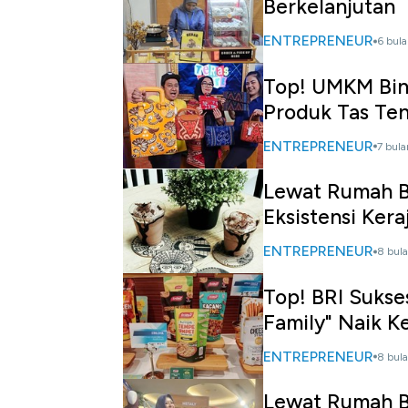
Berkelanjutan
ENTREPRENEUR
6 bula
Top! UMKM Bina
Produk Tas Te
ENTREPRENEUR
7 bula
Lewat Rumah B
Eksistensi Kera
ENTREPRENEUR
8 bula
Top! BRI Sukse
Family" Naik K
ENTREPRENEUR
8 bula
Lewat Rumah B