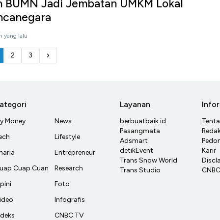
h BUMN Jadi Jembatan UMKM Lokal
ncanegara
n yang lalu
2
3
ategori
Layanan
Info
y Money
News
berbuatbaik.id
Tent
Pasangmata
Redak
ech
Lifestyle
Adsmart
Pedom
detikEvent
Karir
haria
Entrepreneur
Trans Snow World
Discl
uap Cuap Cuan
Research
Trans Studio
CNBC 
pini
Foto
ideo
Infografis
ndeks
CNBC TV