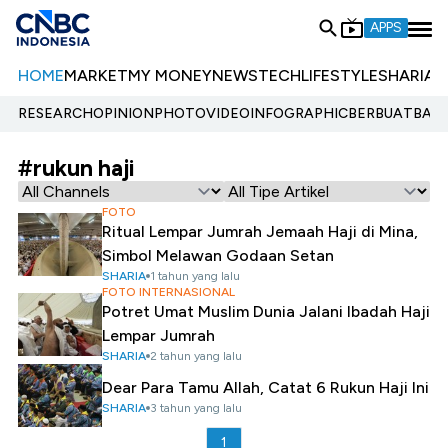
APPS
HOME
MARKET
MY MONEY
NEWS
TECH
LIFESTYLE
SHARIA
E
RESEARCH
OPINION
PHOTO
VIDEO
INFOGRAPHIC
BERBUATBAIK.
#rukun haji
FOTO
Ritual Lempar Jumrah Jemaah Haji di Mina,
Simbol Melawan Godaan Setan
SHARIA
1 tahun yang lalu
FOTO INTERNASIONAL
Potret Umat Muslim Dunia Jalani Ibadah Haji
Lempar Jumrah
SHARIA
2 tahun yang lalu
Dear Para Tamu Allah, Catat 6 Rukun Haji Ini
SHARIA
3 tahun yang lalu
1