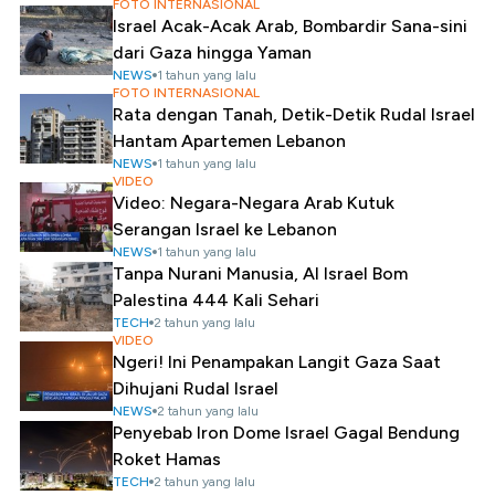
FOTO INTERNASIONAL
Israel Acak-Acak Arab, Bombardir Sana-sini
dari Gaza hingga Yaman
NEWS
1 tahun yang lalu
FOTO INTERNASIONAL
Rata dengan Tanah, Detik-Detik Rudal Israel
Hantam Apartemen Lebanon
NEWS
1 tahun yang lalu
VIDEO
Video: Negara-Negara Arab Kutuk
Serangan Israel ke Lebanon
NEWS
1 tahun yang lalu
Tanpa Nurani Manusia, AI Israel Bom
Palestina 444 Kali Sehari
TECH
2 tahun yang lalu
VIDEO
Ngeri! Ini Penampakan Langit Gaza Saat
Dihujani Rudal Israel
NEWS
2 tahun yang lalu
Penyebab Iron Dome Israel Gagal Bendung
Roket Hamas
TECH
2 tahun yang lalu