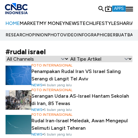
APPS
HOME
MARKET
MY MONEY
NEWS
TECH
LIFESTYLE
SHARIA
E
RESEARCH
OPINION
PHOTO
VIDEO
INFOGRAPHIC
BERBUATBAIK.
#rudal israel
FOTO INTERNASIONAL
Penampakan Rudal Iran VS Israel Saling
Serang di Langit Tel Aviv
NEWS
4 bulan yang lalu
FOTO INTERNASIONAL
Serangan Udara AS-Israel Hantam Sekolah
di Iran, 85 Tewas
NEWS
5 bulan yang lalu
FOTO INTERNASIONAL
Rudal Iran-Israel Meledak, Awan Mengepul
Selimuti Langit Teheran
NEWS
5 bulan yang lalu