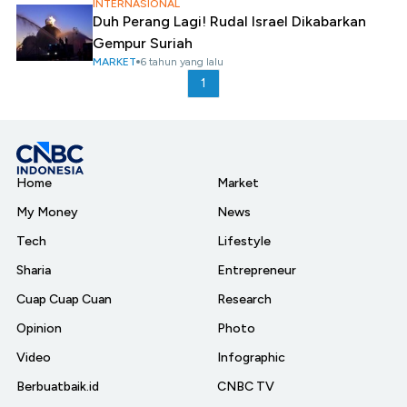
INTERNASIONAL
Duh Perang Lagi! Rudal Israel Dikabarkan
Gempur Suriah
MARKET
6 tahun yang lalu
1
Home
Market
My Money
News
Tech
Lifestyle
Sharia
Entrepreneur
Cuap Cuap Cuan
Research
Opinion
Photo
Video
Infographic
Berbuatbaik.id
CNBC TV