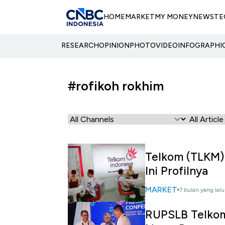
HOME
MARKET
MY MONEY
NEWS
TE
RESEARCH
OPINION
PHOTO
VIDEO
INFOGRAPHI
#rofikoh rokhim
Telkom (TLKM) 
Ini Profilnya
MARKET
7 bulan yang lalu
RUPSLB Telkom