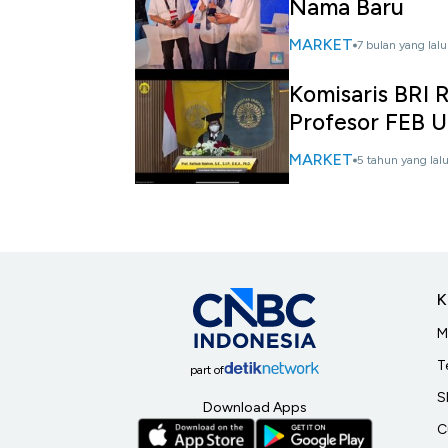
Nama Baru
MARKET
7 bulan yang lalu
Komisaris BRI 
Profesor FEB U
MARKET
5 tahun yang lal
K
M
T
part of
S
Download Apps
C