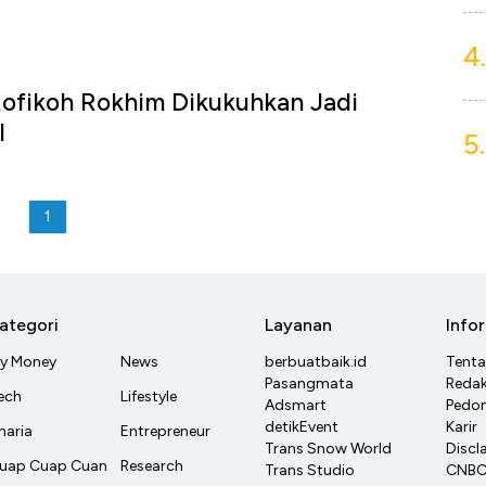
4.
Rofikoh Rokhim Dikukuhkan Jadi
I
5.
u
1
ategori
Layanan
Info
y Money
News
berbuatbaik.id
Tent
Pasangmata
Redak
ech
Lifestyle
Adsmart
Pedom
detikEvent
Karir
haria
Entrepreneur
Trans Snow World
Discl
uap Cuap Cuan
Research
Trans Studio
CNBC 