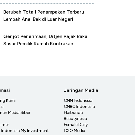
Berubah Total! Penampakan Terbaru
Lembah Anai Bak di Luar Negeri
Genjot Penerimaan, Ditjen Pajak Bakal
Sasar Pemilik Rumah Kontrakan
rmasi
Jaringan Media
ang Kami
CNN Indonesia
si
CNBC Indonesia
an Media Siber
Haibunda
Beautynesia
aimer
Female Daily
Indonesia My Investment
CXO Media