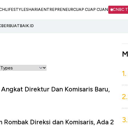
CH
LIFESTYLE
SHARIA
ENTREPRENEUR
CUAP CUAP CUAN
CNBC 
C
BERBUATBAIK.ID
M
1.
Angkat Direktur Dan Komisaris Baru,
2.
3.
 Rombak Direksi dan Komisaris, Ada 2