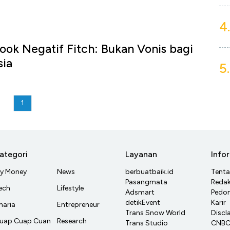
4.
ok Negatif Fitch: Bukan Vonis bagi
sia
5.
1
ategori
Layanan
Info
y Money
News
berbuatbaik.id
Tent
Pasangmata
Redak
ech
Lifestyle
Adsmart
Pedom
detikEvent
Karir
haria
Entrepreneur
Trans Snow World
Discl
uap Cuap Cuan
Research
Trans Studio
CNBC 