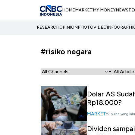
HOME
MARKET
MY MONEY
NEWS
TE
RESEARCH
OPINION
PHOTO
VIDEO
INFOGRAPHI
#risiko negara
Dolar AS Sudah
Rp18.000?
MARKET
2 bulan yang lalu
Dividen sampai