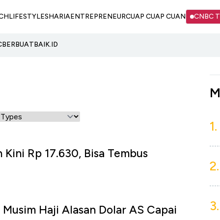
CH
LIFESTYLE
SHARIA
ENTREPRENEUR
CUAP CUAP CUAN
CNBC 
C
BERBUATBAIK.ID
M
1.
 Kini Rp 17.630, Bisa Tembus
2.
3.
 Musim Haji Alasan Dolar AS Capai