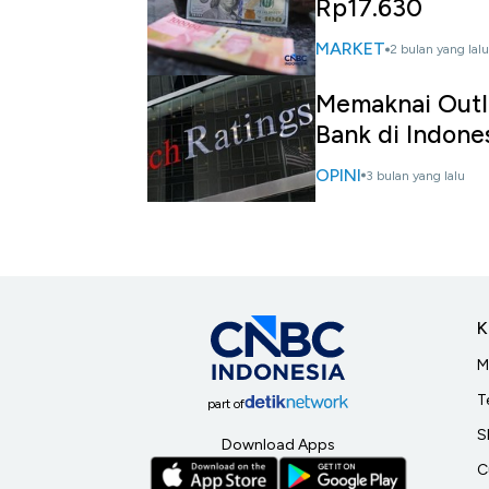
Rp17.630
MARKET
2 bulan yang lalu
Memaknai Outlo
Bank di Indone
OPINI
3 bulan yang lalu
K
M
T
part of
S
Download Apps
C