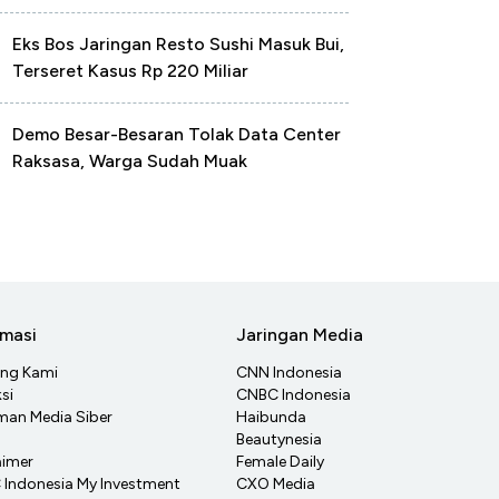
Eks Bos Jaringan Resto Sushi Masuk Bui,
Terseret Kasus Rp 220 Miliar
Demo Besar-Besaran Tolak Data Center
Raksasa, Warga Sudah Muak
rmasi
Jaringan Media
ang Kami
CNN Indonesia
si
CNBC Indonesia
an Media Siber
Haibunda
Beautynesia
aimer
Female Daily
Indonesia My Investment
CXO Media