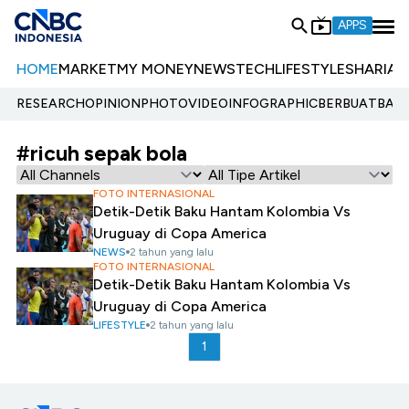
APPS
HOME
MARKET
MY MONEY
NEWS
TECH
LIFESTYLE
SHARIA
E
RESEARCH
OPINION
PHOTO
VIDEO
INFOGRAPHIC
BERBUATBAIK.
#ricuh sepak bola
FOTO INTERNASIONAL
Detik-Detik Baku Hantam Kolombia Vs
Uruguay di Copa America
NEWS
2 tahun yang lalu
FOTO INTERNASIONAL
Detik-Detik Baku Hantam Kolombia Vs
Uruguay di Copa America
LIFESTYLE
2 tahun yang lalu
1