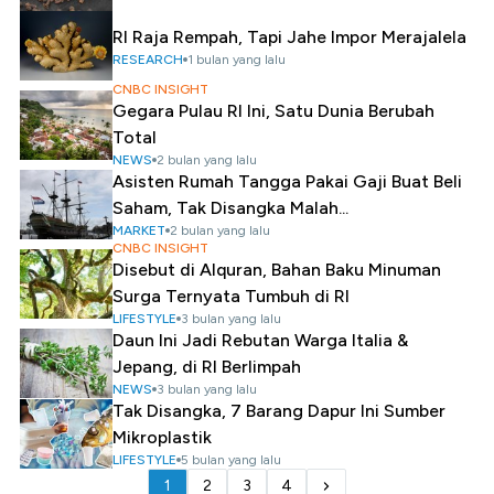
RI Raja Rempah, Tapi Jahe Impor Merajalela
RESEARCH
1 bulan yang lalu
CNBC INSIGHT
Gegara Pulau RI Ini, Satu Dunia Berubah
Total
NEWS
2 bulan yang lalu
Asisten Rumah Tangga Pakai Gaji Buat Beli
Saham, Tak Disangka Malah...
MARKET
2 bulan yang lalu
CNBC INSIGHT
Disebut di Alquran, Bahan Baku Minuman
Surga Ternyata Tumbuh di RI
LIFESTYLE
3 bulan yang lalu
Daun Ini Jadi Rebutan Warga Italia &
Jepang, di RI Berlimpah
NEWS
3 bulan yang lalu
Tak Disangka, 7 Barang Dapur Ini Sumber
Mikroplastik
LIFESTYLE
5 bulan yang lalu
1
2
3
4