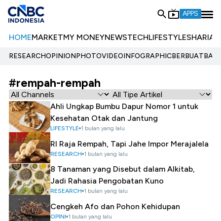
APPS
HOME
MARKET
MY MONEY
NEWS
TECH
LIFESTYLE
SHARIA
E
RESEARCH
OPINION
PHOTO
VIDEO
INFOGRAPHIC
BERBUATBAIK.
#rempah-rempah
Ahli Ungkap Bumbu Dapur Nomor 1 untuk
Kesehatan Otak dan Jantung
LIFESTYLE
1 bulan yang lalu
RI Raja Rempah, Tapi Jahe Impor Merajalela
RESEARCH
1 bulan yang lalu
8 Tanaman yang Disebut dalam Alkitab,
Jadi Rahasia Pengobatan Kuno
RESEARCH
1 bulan yang lalu
Cengkeh Afo dan Pohon Kehidupan
OPINI
1 bulan yang lalu