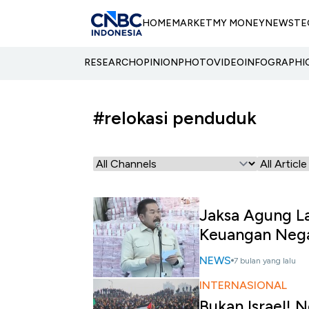
HOME
MARKET
MY MONEY
NEWS
TE
RESEARCH
OPINION
PHOTO
VIDEO
INFOGRAPHI
#relokasi penduduk
Jaksa Agung L
Keuangan Nega
NEWS
7 bulan yang lalu
INTERNASIONAL
Bukan Israel! 