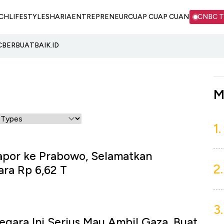
CH
LIFESTYLE
SHARIA
ENTREPRENEUR
CUAP CUAP CUAN
CNBC 
C
BERBUATBAIK.ID
M
1.
apor ke Prabowo, Selamatkan
2.
ra Rp 6,62 T
3.
Negara Ini Serius Mau Ambil Gaza, Buat