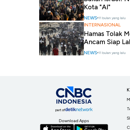
Kota "AI"
NEWS
11 bulan yang lalu
INTERNASIONAL
Hamas Tolak M
Ancam Siap Lak
NEWS
11 bulan yang lalu
K
M
T
part of
S
Download Apps
C