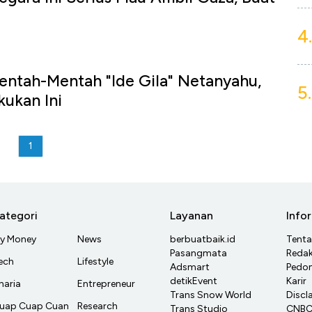
4.
entah-Mentah "Ide Gila" Netanyahu,
5.
ukan Ini
1
ategori
Layanan
Info
y Money
News
berbuatbaik.id
Tent
Pasangmata
Redak
ech
Lifestyle
Adsmart
Pedom
detikEvent
Karir
haria
Entrepreneur
Trans Snow World
Discl
uap Cuap Cuan
Research
Trans Studio
CNBC 