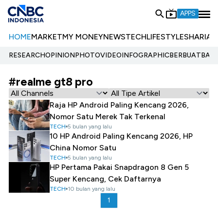
APPS
HOME
MARKET
MY MONEY
NEWS
TECH
LIFESTYLE
SHARIA
E
RESEARCH
OPINION
PHOTO
VIDEO
INFOGRAPHIC
BERBUATBAIK.
#realme gt8 pro
Raja HP Android Paling Kencang 2026,
Nomor Satu Merek Tak Terkenal
TECH
5 bulan yang lalu
10 HP Android Paling Kencang 2026, HP
China Nomor Satu
TECH
5 bulan yang lalu
HP Pertama Pakai Snapdragon 8 Gen 5
Super Kencang, Cek Daftarnya
TECH
10 bulan yang lalu
1