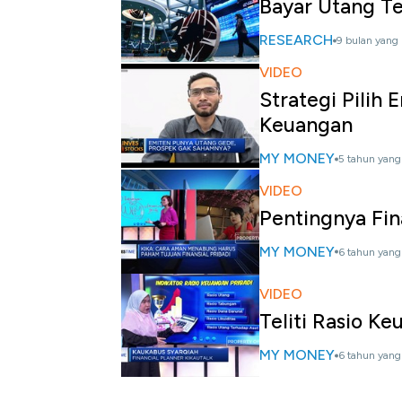
Bayar Utang Te
RESEARCH
9 bulan yang 
VIDEO
Strategi Pilih
Keuangan
MY MONEY
5 tahun yang 
VIDEO
Pentingnya Fin
MY MONEY
6 tahun yang 
VIDEO
Teliti Rasio Ke
MY MONEY
6 tahun yang 