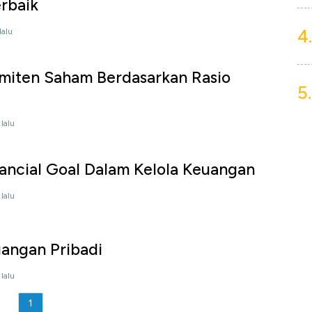
rbaik
4.
lalu
 Emiten Saham Berdasarkan Rasio
5.
lalu
ancial Goal Dalam Kelola Keuangan
lalu
uangan Pribadi
lalu
1