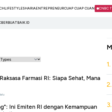
CH
LIFESTYLE
SHARIA
ENTREPRENEUR
CUAP CUAP CUAN
CNBC 
C
BERBUATBAIK.ID
M
1.
Raksasa Farmasi RI: Siapa Sehat, Mana
2.
lalu
3.
ing": Ini Emiten RI dengan Kemampuan