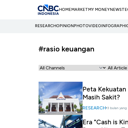
HOME
MARKET
MY MONEY
NEWS
TE
RESEARCH
OPINION
PHOTO
VIDEO
INFOGRAPHI
#rasio keuangan
Peta Kekuatan 
Masih Sakit?
RESEARCH
3 bulan yang 
Era "Cash is K