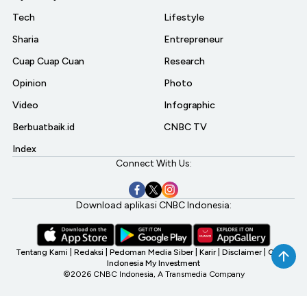
Tech
Lifestyle
Sharia
Entrepreneur
Cuap Cuap Cuan
Research
Opinion
Photo
Video
Infographic
Berbuatbaik.id
CNBC TV
Index
Connect With Us:
Download aplikasi CNBC Indonesia:
Tentang Kami
|
Redaksi
|
Pedoman Media Siber
|
Karir
|
Disclaimer
|
CNBC
Indonesia My Investment
©2026 CNBC Indonesia, A Transmedia Company