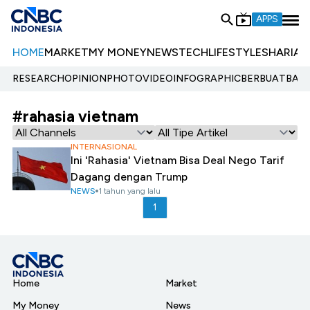
APPS
HOME
MARKET
MY MONEY
NEWS
TECH
LIFESTYLE
SHARIA
E
RESEARCH
OPINION
PHOTO
VIDEO
INFOGRAPHIC
BERBUATBAIK.
#rahasia vietnam
INTERNASIONAL
Ini 'Rahasia' Vietnam Bisa Deal Nego Tarif
Dagang dengan Trump
NEWS
1 tahun yang lalu
1
Home
Market
My Money
News