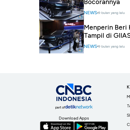
Bocorannya
NEWS
9 bulan yang lalu
Menperin Beri 
Tampil di GIIA
NEWS
9 bulan yang lalu
K
M
T
part of
S
Download Apps
C