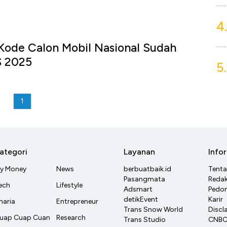
4.
Kode Calon Mobil Nasional Sudah
S 2025
5.
1
ategori
Layanan
Info
y Money
News
berbuatbaik.id
Tent
Pasangmata
Redak
ech
Lifestyle
Adsmart
Pedom
detikEvent
Karir
haria
Entrepreneur
Trans Snow World
Discl
uap Cuap Cuan
Research
Trans Studio
CNBC 