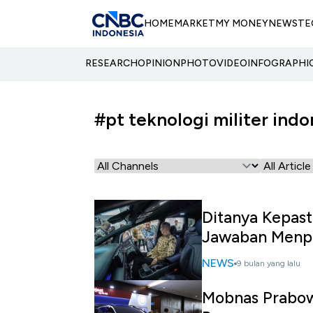
HOME
MARKET
MY MONEY
NEWS
TE
RESEARCH
OPINION
PHOTO
VIDEO
INFOGRAPHI
#pt teknologi militer indo
Ditanya Kepast
Jawaban Menp
NEWS
9 bulan yang lalu
Mobnas Prabow