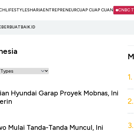
CH
LIFESTYLE
SHARIA
ENTREPRENEUR
CUAP CUAP CUAN
CNBC 
C
BERBUATBAIK.ID
nesia
M
1.
ian Hyundai Garap Proyek Mobnas, Ini
2.
erin
3.
o Mulai Tanda-Tanda Muncul, Ini