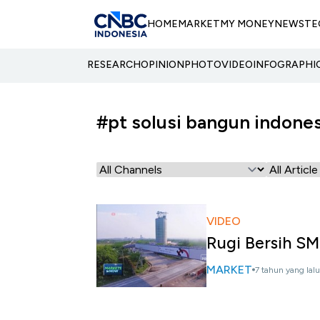
HOME
MARKET
MY MONEY
NEWS
TE
RESEARCH
OPINION
PHOTO
VIDEO
INFOGRAPHI
#pt solusi bangun indones
VIDEO
Rugi Bersih S
MARKET
7 tahun yang lalu