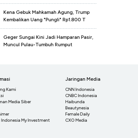
Kena Gebuk Mahkamah Agung, Trump
Kembalikan Uang "Pungli" Rp1.800 T
Geger Sungai Kini Jadi Hamparan Pasir,
Muncul Pulau-Tumbuh Rumput
rmasi
Jaringan Media
ang Kami
CNN Indonesia
si
CNBC Indonesia
an Media Siber
Haibunda
Beautynesia
aimer
Female Daily
Indonesia My Investment
CXO Media