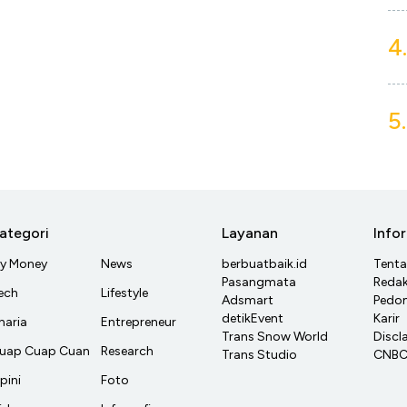
4.
5.
ategori
Layanan
Info
y Money
News
berbuatbaik.id
Tent
Pasangmata
Redak
ech
Lifestyle
Adsmart
Pedom
detikEvent
Karir
haria
Entrepreneur
Trans Snow World
Discl
uap Cuap Cuan
Research
Trans Studio
CNBC 
pini
Foto