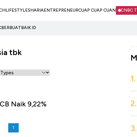
CH
LIFESTYLE
SHARIA
ENTREPRENEUR
CUAP CUAP CUAN
CNBC 
C
BERBUATBAIK.ID
ia tbk
M
1.
2.
MCB Naik 9,22%
3.
1