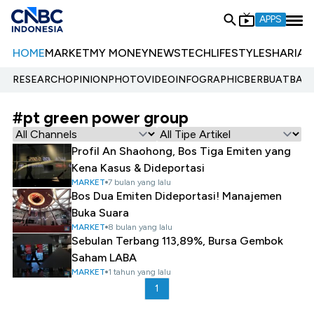
APPS
HOME
MARKET
MY MONEY
NEWS
TECH
LIFESTYLE
SHARIA
E
RESEARCH
OPINION
PHOTO
VIDEO
INFOGRAPHIC
BERBUATBAIK.
#pt green power group
Profil An Shaohong, Bos Tiga Emiten yang
Kena Kasus & Dideportasi
MARKET
7 bulan yang lalu
Bos Dua Emiten Dideportasi! Manajemen
Buka Suara
MARKET
8 bulan yang lalu
Sebulan Terbang 113,89%, Bursa Gembok
Saham LABA
MARKET
1 tahun yang lalu
1