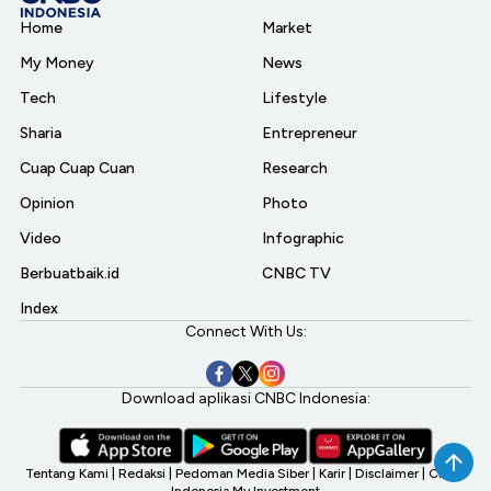
Home
Market
My Money
News
Tech
Lifestyle
Sharia
Entrepreneur
Cuap Cuap Cuan
Research
Opinion
Photo
Video
Infographic
Berbuatbaik.id
CNBC TV
Index
Connect With Us:
Download aplikasi CNBC Indonesia:
Tentang Kami
|
Redaksi
|
Pedoman Media Siber
|
Karir
|
Disclaimer
|
CNBC