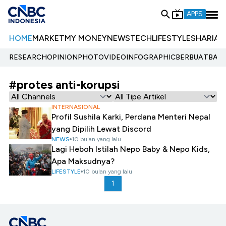
APPS
HOME
MARKET
MY MONEY
NEWS
TECH
LIFESTYLE
SHARIA
E
RESEARCH
OPINION
PHOTO
VIDEO
INFOGRAPHIC
BERBUATBAIK.
#protes anti-korupsi
INTERNASIONAL
Profil Sushila Karki, Perdana Menteri Nepal
yang Dipilih Lewat Discord
NEWS
10 bulan yang lalu
Lagi Heboh Istilah Nepo Baby & Nepo Kids,
Apa Maksudnya?
LIFESTYLE
10 bulan yang lalu
1