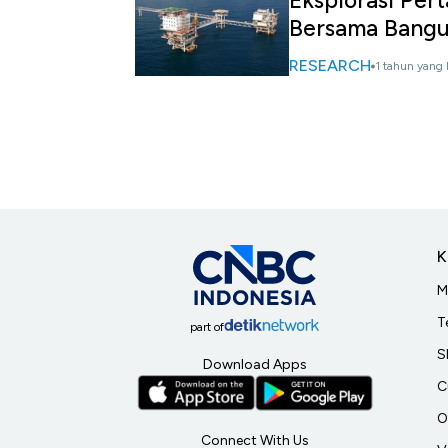
Eksplorasi Per
Bersama Bang
RESEARCH
1 tahun yang 
K
M
T
part of
S
Download Apps
C
O
Connect With Us