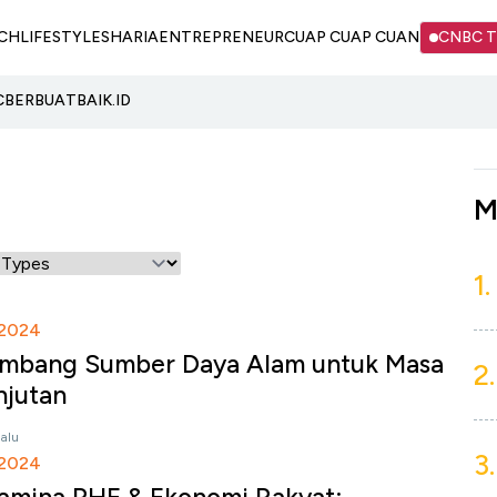
CH
LIFESTYLE
SHARIA
ENTREPRENEUR
CUAP CUAP CUAN
CNBC 
C
BERBUATBAIK.ID
M
1.
2024
mbang Sumber Daya Alam untuk Masa
2.
njutan
lalu
3.
2024