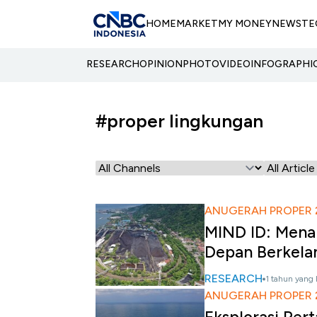
HOME
MARKET
MY MONEY
NEWS
TE
RESEARCH
OPINION
PHOTO
VIDEO
INFOGRAPHI
#proper lingkungan
ANUGERAH PROPER 
MIND ID: Mena
Depan Berkela
RESEARCH
1 tahun yang 
ANUGERAH PROPER 