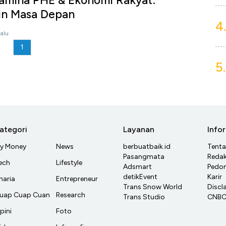
tamina PHE & Ekonomi Rakyat:
un Masa Depan
4.
lalu
1
5.
ategori
Layanan
Info
y Money
News
berbuatbaik.id
Tent
Pasangmata
Redak
ech
Lifestyle
Adsmart
Pedom
detikEvent
Karir
haria
Entrepreneur
Trans Snow World
Discl
uap Cuap Cuan
Research
Trans Studio
CNBC 
pini
Foto