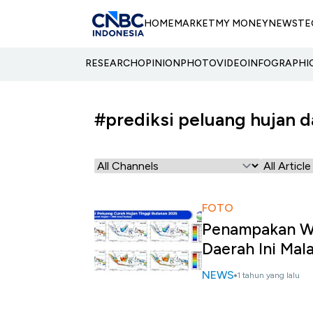
HOME
MARKET
MY MONEY
NEWS
TE
RESEARCH
OPINION
PHOTO
VIDEO
INFOGRAPHI
#prediksi peluang hujan d
FOTO
Penampakan Wi
Daerah Ini Mal
NEWS
1 tahun yang lalu