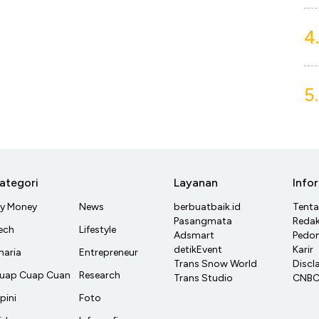
4.
5.
ategori
Layanan
Info
y Money
News
berbuatbaik.id
Tent
Pasangmata
Redak
ech
Lifestyle
Adsmart
Pedom
detikEvent
Karir
haria
Entrepreneur
Trans Snow World
Discl
uap Cuap Cuan
Research
Trans Studio
CNBC 
pini
Foto