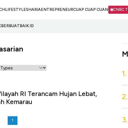
CH
LIFESTYLE
SHARIA
ENTREPRENEUR
CUAP CUAP CUAN
CNBC 
C
BERBUATBAIK.ID
asarian
M
1.
layah RI Terancam Hujan Lebat,
2.
ah Kemarau
3.
1