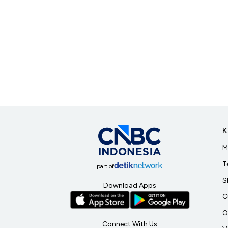
K
M
T
part of
S
Download Apps
C
O
Connect With Us