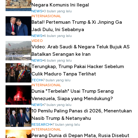
Negara Komunis Ini Ilegal
NEWS
3 bulan yang lalu
INTERNASIONAL
Batal! Pertemuan Trump & Xi Jinping Ga
Jadi Dulu, Ini Sebabnya
NEWS
4 bulan yang lalu
VIDEO
Video: Arab Saudi & Negara Teluk Bujuk AS
Batalkan Serangan ke Iran
NEWS
6 bulan yang lalu
Terungkap, Trump Pakai Hacker Sebelum
Culik Maduro Tanpa Terlihat
TECH
7 bulan yang lalu
INTERNASIONAL
Dunia "Terbelah" Usai Trump Serang
Venezuela, Siapa yang Mendukung?
NEWS
7 bulan yang lalu
10 Pemilu Paling Panas di 2026, Menentukan
Nasib Trump & Netanyahu
RESEARCH
7 bulan yang lalu
INTERNASIONAL
Perang Dunia di Depan Mata, Rusia Disebut