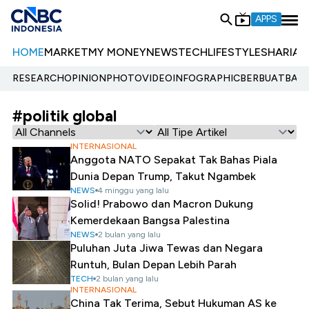
APPS
HOME
MARKET
MY MONEY
NEWS
TECH
LIFESTYLE
SHARIA
E
RESEARCH
OPINION
PHOTO
VIDEO
INFOGRAPHIC
BERBUATBAIK.
#politik global
INTERNASIONAL
Anggota NATO Sepakat Tak Bahas Piala
Dunia Depan Trump, Takut Ngambek
NEWS
4 minggu yang lalu
Solid! Prabowo dan Macron Dukung
Kemerdekaan Bangsa Palestina
NEWS
2 bulan yang lalu
Puluhan Juta Jiwa Tewas dan Negara
Runtuh, Bulan Depan Lebih Parah
TECH
2 bulan yang lalu
INTERNASIONAL
China Tak Terima, Sebut Hukuman AS ke