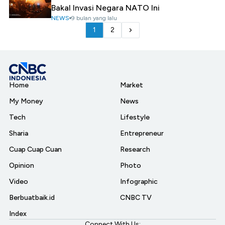
Bakal Invasi Negara NATO Ini
NEWS
9 bulan yang lalu
1
2
Home
Market
My Money
News
Tech
Lifestyle
Sharia
Entrepreneur
Cuap Cuap Cuan
Research
Opinion
Photo
Video
Infographic
Berbuatbaik.id
CNBC TV
Index
Connect With Us: