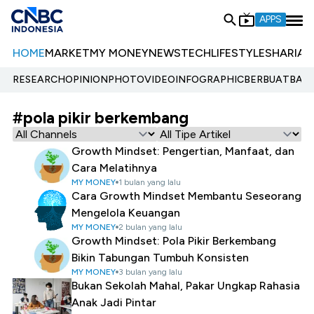
APPS
HOME
MARKET
MY MONEY
NEWS
TECH
LIFESTYLE
SHARIA
E
RESEARCH
OPINION
PHOTO
VIDEO
INFOGRAPHIC
BERBUATBAIK.
#pola pikir berkembang
Growth Mindset: Pengertian, Manfaat, dan
Cara Melatihnya
MY MONEY
1 bulan yang lalu
Cara Growth Mindset Membantu Seseorang
Mengelola Keuangan
MY MONEY
2 bulan yang lalu
Growth Mindset: Pola Pikir Berkembang
Bikin Tabungan Tumbuh Konsisten
MY MONEY
3 bulan yang lalu
Bukan Sekolah Mahal, Pakar Ungkap Rahasia
Anak Jadi Pintar