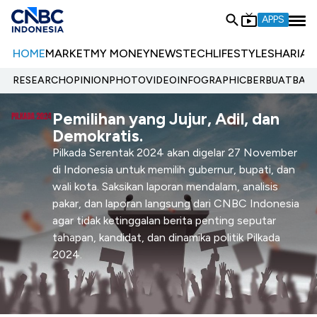
APPS
HOME
MARKET
MY MONEY
NEWS
TECH
LIFESTYLE
SHARIA
E
RESEARCH
OPINION
PHOTO
VIDEO
INFOGRAPHIC
BERBUATBAIK.
Pemilihan yang Jujur, Adil, dan
Demokratis.
Pilkada Serentak 2024 akan digelar 27 November
di Indonesia untuk memilih gubernur, bupati, dan
wali kota. Saksikan laporan mendalam, analisis
pakar, dan laporan langsung dari CNBC Indonesia
agar tidak ketinggalan berita penting seputar
tahapan, kandidat, dan dinamika politik Pilkada
2024.