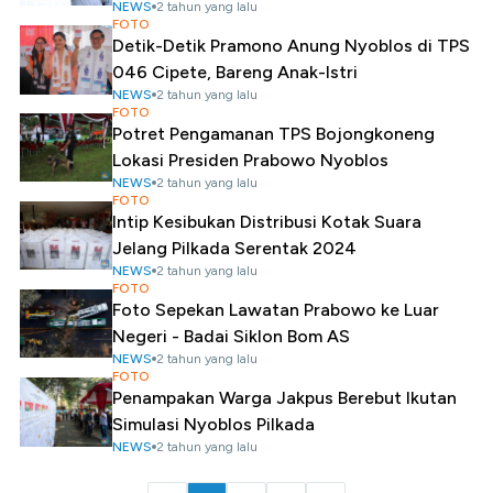
NEWS
2 tahun yang lalu
FOTO
Detik-Detik Pramono Anung Nyoblos di TPS
046 Cipete, Bareng Anak-Istri
NEWS
2 tahun yang lalu
FOTO
Potret Pengamanan TPS Bojongkoneng
Lokasi Presiden Prabowo Nyoblos
NEWS
2 tahun yang lalu
FOTO
Intip Kesibukan Distribusi Kotak Suara
Jelang Pilkada Serentak 2024
NEWS
2 tahun yang lalu
FOTO
Foto Sepekan Lawatan Prabowo ke Luar
Negeri - Badai Siklon Bom AS
NEWS
2 tahun yang lalu
FOTO
Penampakan Warga Jakpus Berebut Ikutan
Simulasi Nyoblos Pilkada
NEWS
2 tahun yang lalu