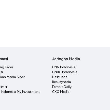
rmasi
Jaringan Media
ang Kami
CNN Indonesia
si
CNBC Indonesia
an Media Siber
Haibunda
Beautynesia
aimer
Female Daily
Indonesia My Investment
CXO Media