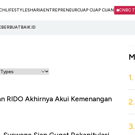
CH
LIFESTYLE
SHARIA
ENTREPRENEUR
CUAP CUAP CUAN
CNBC 
C
BERBUATBAIK.ID
M
1.
an RIDO Akhirnya Akui Kemenangan
2.
3.