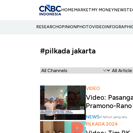
HOME
MARKET
MY MONEY
NEWS
TE
RESEARCH
OPINION
PHOTO
VIDEO
INFOGRAPHI
#pilkada jakarta
VIDEO
Video: Pasang
Pramono-Rano
NEWS
1 tahun yang lalu
PILKADA 2024