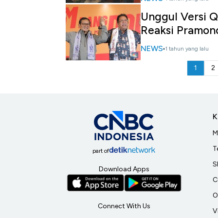
Unggul Versi Q
Reaksi Pramon
NEWS
1 tahun yang lalu
1
2
K
M
T
part of
S
Download Apps
C
O
Connect With Us
V