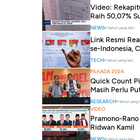
Video: Rekapit
Raih 50,07% S
NEWS
1 tahun yang lalu
Link Resmi Re
se-Indonesia, 
TECH
1 tahun yang lalu
PILKADA 2024
Quick Count Pi
Masih Perlu Put
RESEARCH
1 tahun yang 
VIDEO
Pramono-Rano 
Ridwan Kamil
NEWS
1 tahun yang lalu