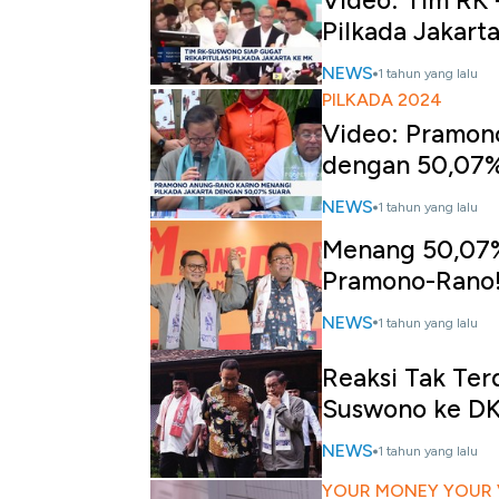
Video: Tim RK 
Pilkada Jakart
NEWS
1 tahun yang lalu
PILKADA 2024
Video: Pramon
dengan 50,07%
NEWS
1 tahun yang lalu
Menang 50,07% 
Pramono-Rano
NEWS
1 tahun yang lalu
Reaksi Tak Ter
Suswono ke D
NEWS
1 tahun yang lalu
YOUR MONEY YOUR