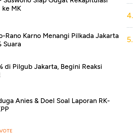
- Suswono Siap Gugat Rekapitulasi
a ke MK
4.
o-Rano Karno Menangi Pilkada Jakarta
5.
 Suara
di Pilgub Jakarta, Begini Reaksi
!
duga Anies & Doel Soal Laporan RK-
KPP
 VOTE