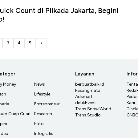
uick Count di Pilkada Jakarta, Begini
o!
3
4
5
ategori
Layanan
Info
y Money
News
berbuatbaik.id
Tent
Pasangmata
Redak
ech
Lifestyle
Adsmart
Pedom
detikEvent
Karir
haria
Entrepreneur
Trans Snow World
Discl
uap Cuap Cuan
Research
Trans Studio
CNBC 
pini
Foto
ideo
Infografis