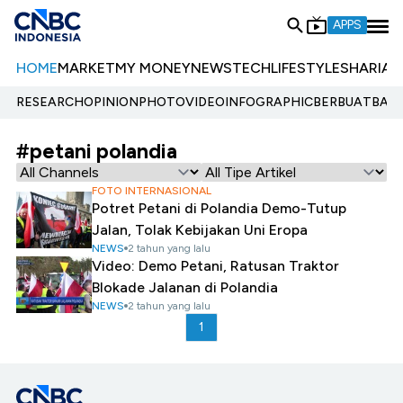
APPS
HOME
MARKET
MY MONEY
NEWS
TECH
LIFESTYLE
SHARIA
E
RESEARCH
OPINION
PHOTO
VIDEO
INFOGRAPHIC
BERBUATBAIK.
#petani polandia
FOTO INTERNASIONAL
Potret Petani di Polandia Demo-Tutup
Jalan, Tolak Kebijakan Uni Eropa
NEWS
2 tahun yang lalu
Video: Demo Petani, Ratusan Traktor
Blokade Jalanan di Polandia
NEWS
2 tahun yang lalu
1