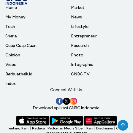
Home
Market
My Money
News
Tech
Lifestyle
Sharia
Entrepreneur
Cuap Cuap Cuan
Research
Opinion
Photo
Video
Infographic
Berbuatbaik.id
CNBC TV
Index
Connect With Us:
Download aplikasi CNBC Indonesia:
Tentang Kami
|
Redaksi
|
Pedoman Media Siber
|
Karir
|
Disclaimer
|
CNBC