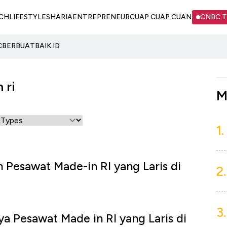
CH
LIFESTYLE
SHARIA
ENTREPRENEUR
CUAP CUAP CUAN
CNBC 
C
BERBUATBAIK.ID
 ri
M
1.
 Pesawat Made-in RI yang Laris di
2.
3.
a Pesawat Made in RI yang Laris di