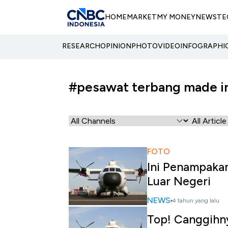
HOME
MARKET
MY MONEY
NEWS
TE
RESEARCH
OPINION
PHOTO
VIDEO
INFOGRAPHI
#pesawat terbang made in
FOTO
Ini Penampakan
Luar Negeri
NEWS
4 tahun yang lalu
Top! Canggihny