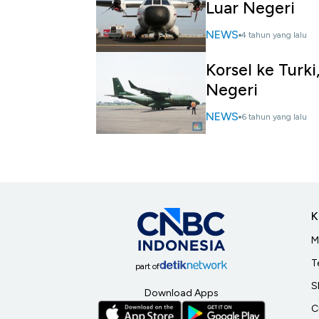
Luar Negeri
NEWS
4 tahun yang lalu
Korsel ke Turki
Negeri
NEWS
6 tahun yang lalu
K
M
T
part of
S
Download Apps
C