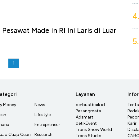
4.
, Pesawat Made in RI Ini Laris di Luar
5.
1
ategori
Layanan
Info
y Money
News
berbuatbaik.id
Tent
Pasangmata
Redak
ech
Lifestyle
Adsmart
Pedom
detikEvent
Karir
haria
Entrepreneur
Trans Snow World
Discl
uap Cuap Cuan
Research
Trans Studio
CNBC 