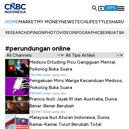
APPS
HOME
MARKET
MY MONEY
NEWS
TECH
LIFESTYLE
SHARIA
E
RESEARCH
OPINION
PHOTO
VIDEO
INFOGRAPHIC
BERBUATBAIK.
#perundungan online
Medsos Dituding Picu Gangguan Mental,
Psikolog Buka Suara
TECH
4 bulan yang lalu
Pengakuan Miris Warga Kecanduan Medsos,
Psikolog Buka Suara
TECH
5 bulan yang lalu
Prancis Ikuti Jejak RI dan Australia, Dunia
Benar-Benar Berubah
TECH
7 bulan yang lalu
Malaysia Ikut Aturan Indonesia, Dunia
Ramai-Ramai Turut Berubah Total