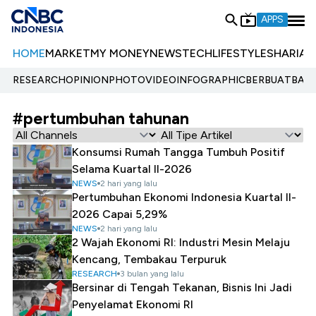
APPS
HOME
MARKET
MY MONEY
NEWS
TECH
LIFESTYLE
SHARIA
E
RESEARCH
OPINION
PHOTO
VIDEO
INFOGRAPHIC
BERBUATBAIK.
#pertumbuhan tahunan
Konsumsi Rumah Tangga Tumbuh Positif
Selama Kuartal II-2026
NEWS
2 hari yang lalu
Pertumbuhan Ekonomi Indonesia Kuartal II-
2026 Capai 5,29%
NEWS
2 hari yang lalu
2 Wajah Ekonomi RI: Industri Mesin Melaju
Kencang, Tembakau Terpuruk
RESEARCH
3 bulan yang lalu
Bersinar di Tengah Tekanan, Bisnis Ini Jadi
Penyelamat Ekonomi RI