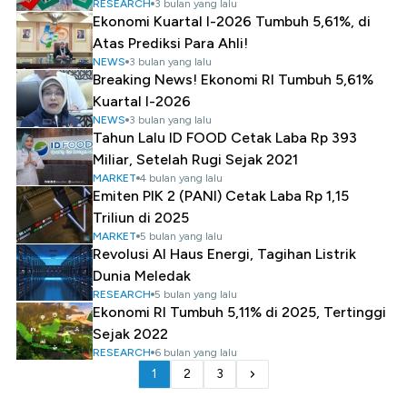
RESEARCH
3 bulan yang lalu
Ekonomi Kuartal I-2026 Tumbuh 5,61%, di
Atas Prediksi Para Ahli!
NEWS
3 bulan yang lalu
Breaking News! Ekonomi RI Tumbuh 5,61%
Kuartal I-2026
NEWS
3 bulan yang lalu
Tahun Lalu ID FOOD Cetak Laba Rp 393
Miliar, Setelah Rugi Sejak 2021
MARKET
4 bulan yang lalu
Emiten PIK 2 (PANI) Cetak Laba Rp 1,15
Triliun di 2025
MARKET
5 bulan yang lalu
Revolusi AI Haus Energi, Tagihan Listrik
Dunia Meledak
RESEARCH
5 bulan yang lalu
Ekonomi RI Tumbuh 5,11% di 2025, Tertinggi
Sejak 2022
RESEARCH
6 bulan yang lalu
1
2
3