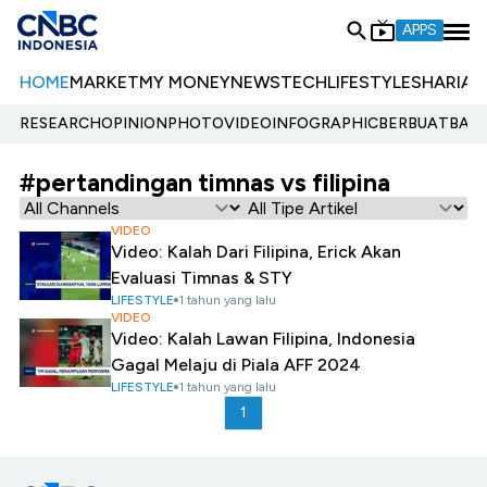
APPS
HOME
MARKET
MY MONEY
NEWS
TECH
LIFESTYLE
SHARIA
E
RESEARCH
OPINION
PHOTO
VIDEO
INFOGRAPHIC
BERBUATBAIK.
#pertandingan timnas vs filipina
VIDEO
Video: Kalah Dari Filipina, Erick Akan
Evaluasi Timnas & STY
LIFESTYLE
1 tahun yang lalu
VIDEO
Video: Kalah Lawan Filipina, Indonesia
Gagal Melaju di Piala AFF 2024
LIFESTYLE
1 tahun yang lalu
1