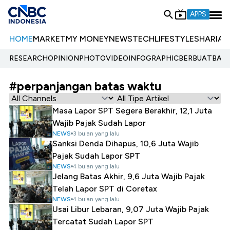
APPS
HOME
MARKET
MY MONEY
NEWS
TECH
LIFESTYLE
SHARIA
E
RESEARCH
OPINION
PHOTO
VIDEO
INFOGRAPHIC
BERBUATBAIK.
#perpanjangan batas waktu
Masa Lapor SPT Segera Berakhir, 12,1 Juta
Wajib Pajak Sudah Lapor
NEWS
3 bulan yang lalu
Sanksi Denda Dihapus, 10,6 Juta Wajib
Pajak Sudah Lapor SPT
NEWS
4 bulan yang lalu
Jelang Batas Akhir, 9,6 Juta Wajib Pajak
Telah Lapor SPT di Coretax
NEWS
4 bulan yang lalu
Usai Libur Lebaran, 9,07 Juta Wajib Pajak
Tercatat Sudah Lapor SPT