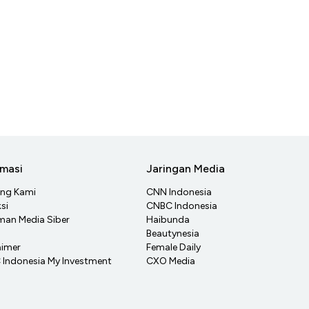
rmasi
Jaringan Media
ang Kami
CNN Indonesia
si
CNBC Indonesia
an Media Siber
Haibunda
Beautynesia
aimer
Female Daily
Indonesia My Investment
CXO Media