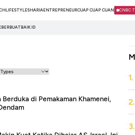
CH
LIFESTYLE
SHARIA
ENTREPRENEUR
CUAP CUAP CUAN
CNBC 
C
BERBUATBAIK.ID
M
1.
a Berduka di Pemakaman Khamenei,
2.
 Dendam
3.