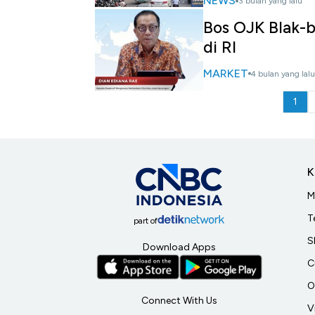
NEWS
3 bulan yang lalu
Bos OJK Blak-
di RI
MARKET
4 bulan yang lalu
1
K
M
T
part of
S
Download Apps
C
O
Connect With Us
V