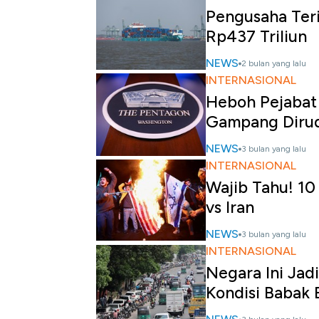
Pengusaha Teria
Rp437 Triliun
NEWS
2 bulan yang lalu
INTERNASIONAL
Heboh Pejabat
Gampang Dirud
NEWS
3 bulan yang lalu
INTERNASIONAL
Wajib Tahu! 10 
vs Iran
NEWS
3 bulan yang lalu
INTERNASIONAL
Negara Ini Jadi
Kondisi Babak 