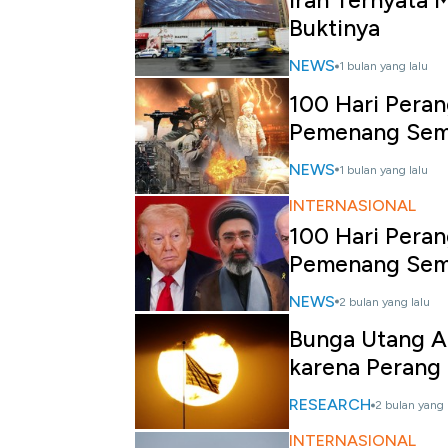
Iran Ternyata M
Buktinya
NEWS
1 bulan yang lalu
100 Hari Perang
Pemenang Sem
NEWS
1 bulan yang lalu
INTERNASIONAL
100 Hari Perang
Pemenang Sem
NEWS
2 bulan yang lalu
Bunga Utang AS
karena Perang 
RESEARCH
2 bulan yang 
INTERNASIONAL