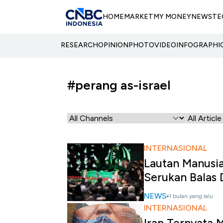
HOME
MARKET
MY MONEY
NEWS
TE
RESEARCH
OPINION
PHOTO
VIDEO
INFOGRAPHI
#perang as-israel
INTERNASIONAL
Lautan Manusi
Serukan Balas
NEWS
1 bulan yang lalu
INTERNASIONAL