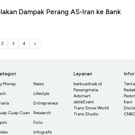
blakan Dampak Perang AS-Iran ke Bank
2
3
4
ategori
Layanan
Info
y Money
News
berbuatbaik.id
Tent
Pasangmata
Redak
ech
Lifestyle
Adsmart
Pedom
detikEvent
Karir
haria
Entrepreneur
Trans Snow World
Discl
uap Cuap Cuan
Research
Trans Studio
CNBC 
pini
Foto
ideo
Infografis