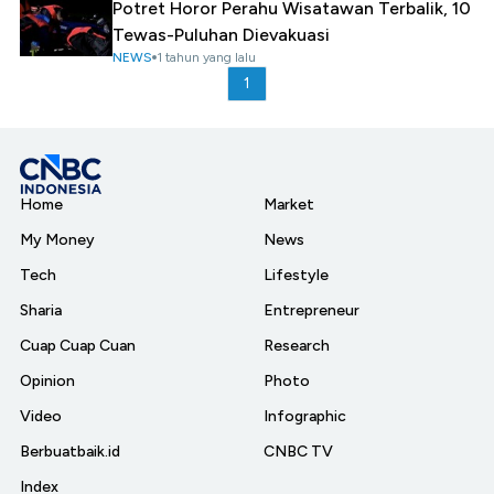
Potret Horor Perahu Wisatawan Terbalik, 10
Tewas-Puluhan Dievakuasi
NEWS
1 tahun yang lalu
1
Home
Market
My Money
News
Tech
Lifestyle
Sharia
Entrepreneur
Cuap Cuap Cuan
Research
Opinion
Photo
Video
Infographic
Berbuatbaik.id
CNBC TV
Index