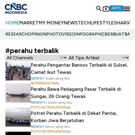
APPS
HOME
MARKET
MY MONEY
NEWS
TECH
LIFESTYLE
SHARIA
E
RESEARCH
OPINION
PHOTO
VIDEO
INFOGRAPHIC
BERBUATBAIK.
#perahu terbalik
Perahu Pengantar Bansos Terbalik di Sulsel,
Camat Ikut Tewas
NEWS
7 bulan yang lalu
INTERNASIONAL
Perahu Bawa Pedagang Pasar Terbalik di
Sungai, 26 Orang Tewas
NEWS
10 bulan yang lalu
FOTO INTERNASIONAL
Potret Perahu Terbalik di Dekat Pantai,
Korban Jiwa Berjatuhan
NEWS
1 tahun yang lalu
FOTO INTERNASIONAL