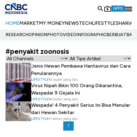
APPS
HOME
MARKET
MY MONEY
NEWS
TECH
LIFESTYLE
SHARIA
E
RESEARCH
OPINION
PHOTO
VIDEO
INFOGRAPHIC
BERBUATBAIK.
#penyakit zoonosis
Jenis Hewan Pembawa Hantavirus dan Cara
Penularannya
LIFESTYLE
2 bulan yang lalu
Virus Nipah Bikin 100 Orang Dikarantina,
Waspadai 9 Gejala Ini
LIFESTYLE
6 bulan yang lalu
Waspada! 4 Penyakit Serius Ini Bisa Menular
dari Hewan Sekitar
LIFESTYLE
1 tahun yang lalu
1