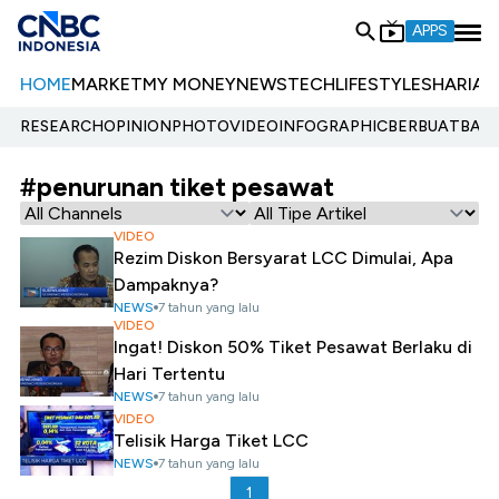
APPS
HOME
MARKET
MY MONEY
NEWS
TECH
LIFESTYLE
SHARIA
E
RESEARCH
OPINION
PHOTO
VIDEO
INFOGRAPHIC
BERBUATBAIK.
#penurunan tiket pesawat
VIDEO
Rezim Diskon Bersyarat LCC Dimulai, Apa
Dampaknya?
NEWS
7 tahun yang lalu
VIDEO
Ingat! Diskon 50% Tiket Pesawat Berlaku di
Hari Tertentu
NEWS
7 tahun yang lalu
VIDEO
Telisik Harga Tiket LCC
NEWS
7 tahun yang lalu
1