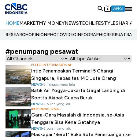
APPS
HOME
MARKET
MY MONEY
NEWS
TECH
LIFESTYLE
SHARIA
E
RESEARCH
OPINION
PHOTO
VIDEO
INFOGRAPHIC
BERBUATBAIK.
#penumpang pesawat
FOTO INTERNASIONAL
Intip Penampakan Terminal 5 Changi
Singapura, Kapasitas 140 Juta Orang
NEWS
3 minggu yang lalu
Batik Air Yogya-Jakarta Gagal Landing di
Soetta Akibat Cuaca Buruk
NEWS
2 bulan yang lalu
INTERNASIONAL
Gara-Gara Masalah di Indonesia, se-Asia
Tenggara Bisa Kena Getahnya
NEWS
5 bulan yang lalu
Maskapai "Berat" Buka Rute Penerbangan ke