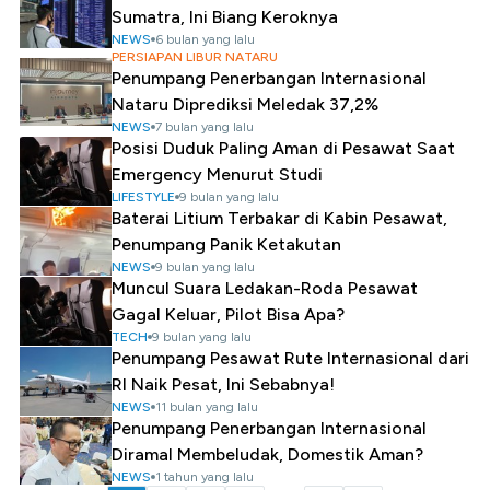
Sumatra, Ini Biang Keroknya
NEWS
6 bulan yang lalu
PERSIAPAN LIBUR NATARU
Penumpang Penerbangan Internasional
Nataru Diprediksi Meledak 37,2%
NEWS
7 bulan yang lalu
Posisi Duduk Paling Aman di Pesawat Saat
Emergency Menurut Studi
LIFESTYLE
9 bulan yang lalu
Baterai Litium Terbakar di Kabin Pesawat,
Penumpang Panik Ketakutan
NEWS
9 bulan yang lalu
Muncul Suara Ledakan-Roda Pesawat
Gagal Keluar, Pilot Bisa Apa?
TECH
9 bulan yang lalu
Penumpang Pesawat Rute Internasional dari
RI Naik Pesat, Ini Sebabnya!
NEWS
11 bulan yang lalu
Penumpang Penerbangan Internasional
Diramal Membeludak, Domestik Aman?
NEWS
1 tahun yang lalu