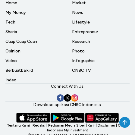
Home
Market
My Money
News
Tech
Lifestyle
Sharia
Entrepreneur
Cuap Cuap Cuan
Research
Opinion
Photo
Video
Infographic
Berbuatbaik.id
CNBC TV
Index
Connect With Us:
Download aplikasi CNBC Indonesia:
Tentang Kami
|
Redaksi
|
Pedoman Media Siber
|
Karir
|
Disclaimer
|
CNBC
Indonesia My Investment