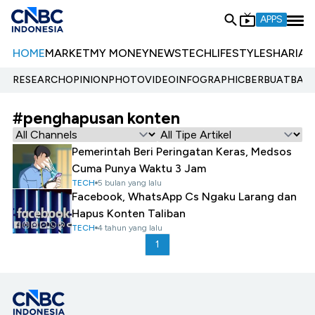
APPS
HOME
MARKET
MY MONEY
NEWS
TECH
LIFESTYLE
SHARIA
E
RESEARCH
OPINION
PHOTO
VIDEO
INFOGRAPHIC
BERBUATBAIK.
#penghapusan konten
Pemerintah Beri Peringatan Keras, Medsos
Cuma Punya Waktu 3 Jam
TECH
5 bulan yang lalu
Facebook, WhatsApp Cs Ngaku Larang dan
Hapus Konten Taliban
TECH
4 tahun yang lalu
1