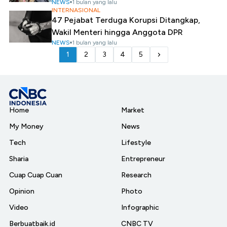
NEWS
1 bulan yang lalu
INTERNASIONAL
47 Pejabat Terduga Korupsi Ditangkap,
Wakil Menteri hingga Anggota DPR
NEWS
1 bulan yang lalu
1
2
3
4
5
Home
Market
My Money
News
Tech
Lifestyle
Sharia
Entrepreneur
Cuap Cuap Cuan
Research
Opinion
Photo
Video
Infographic
Berbuatbaik.id
CNBC TV