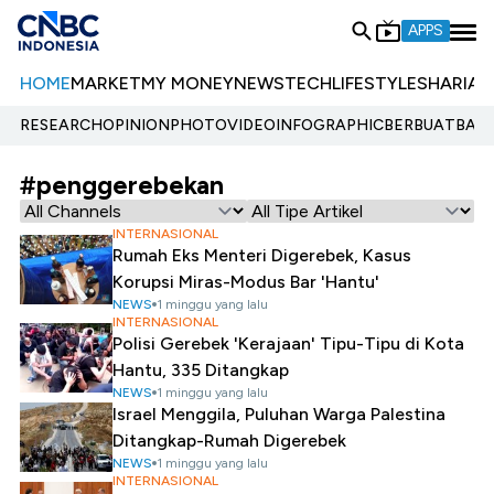
APPS
HOME
MARKET
MY MONEY
NEWS
TECH
LIFESTYLE
SHARIA
E
RESEARCH
OPINION
PHOTO
VIDEO
INFOGRAPHIC
BERBUATBAIK.
#penggerebekan
INTERNASIONAL
Rumah Eks Menteri Digerebek, Kasus
Korupsi Miras-Modus Bar 'Hantu'
NEWS
1 minggu yang lalu
INTERNASIONAL
Polisi Gerebek 'Kerajaan' Tipu-Tipu di Kota
Hantu, 335 Ditangkap
NEWS
1 minggu yang lalu
Israel Menggila, Puluhan Warga Palestina
Ditangkap-Rumah Digerebek
NEWS
1 minggu yang lalu
INTERNASIONAL