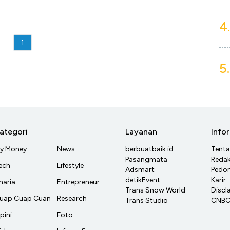
4.
1
5.
ategori
Layanan
Info
y Money
News
berbuatbaik.id
Tent
Pasangmata
Redak
ech
Lifestyle
Adsmart
Pedom
detikEvent
Karir
haria
Entrepreneur
Trans Snow World
Discl
uap Cuap Cuan
Research
Trans Studio
CNBC 
pini
Foto