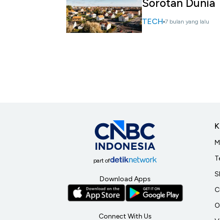
Sorotan Dunia
TECH
7 bulan yang lalu
K
M
T
part of
S
Download Apps
C
O
Connect With Us