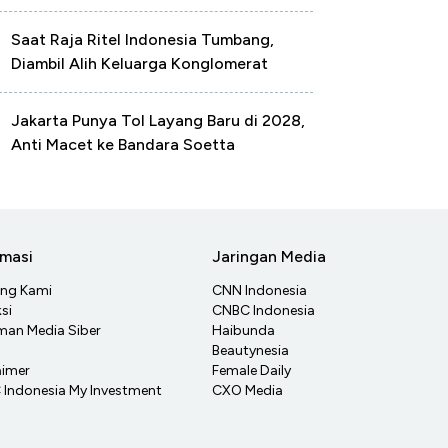
Saat Raja Ritel Indonesia Tumbang,
Diambil Alih Keluarga Konglomerat
Jakarta Punya Tol Layang Baru di 2028,
Anti Macet ke Bandara Soetta
rmasi
Jaringan Media
ang Kami
CNN Indonesia
si
CNBC Indonesia
an Media Siber
Haibunda
Beautynesia
aimer
Female Daily
Indonesia My Investment
CXO Media