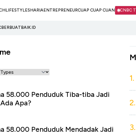
CH
LIFESTYLE
SHARIA
ENTREPRENEUR
CUAP CUAP CUAN
CNBC 
C
BERBUATBAIK.ID
ame
M
1.
a 58.000 Penduduk Tiba-tiba Jadi
2.
, Ada Apa?
3.
ma 58.000 Penduduk Mendadak Jadi