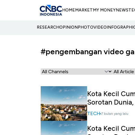
HOME
MARKET
MY MONEY
NEWS
TE
RESEARCH
OPINION
PHOTO
VIDEO
INFOGRAPHI
#pengembangan video g
Kota Kecil Cum
Sorotan Dunia
TECH
7 bulan yang lalu
Kota Kecil Cu