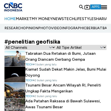
APPS
HOME
MARKET
MY MONEY
NEWS
TECH
LIFESTYLE
SHARIA
E
RESEARCH
OPINION
PHOTO
VIDEO
INFOGRAPHIC
BERBUATBAIK.
#penelitian geofisika
Tabrakan Dua Retakan di Bumi, Jutaan
Orang Diancam Gerbang Gempa
TECH
1 bulan yang lalu
Kiamat Sudah Dekat Makin Jelas, Bumi Mulai
Doyong
TECH
2 bulan yang lalu
Tsunami Besar Ancam Wilayah RI, Peneliti
Ungkap Fakta Mengerikan
TECH
2 bulan yang lalu
Ada Patahan Raksasa di Bawah Sulawesi,
Awas Tsunami Besar