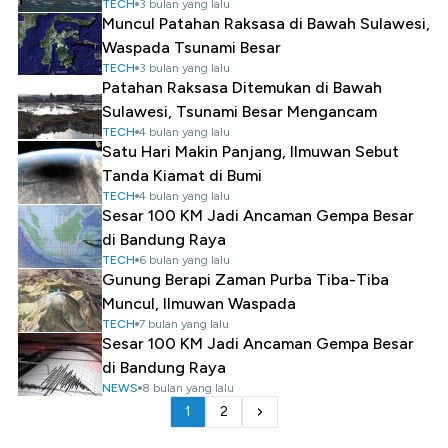
TECH
3 bulan yang lalu
Muncul Patahan Raksasa di Bawah Sulawesi,
Waspada Tsunami Besar
TECH
3 bulan yang lalu
Patahan Raksasa Ditemukan di Bawah
Sulawesi, Tsunami Besar Mengancam
TECH
4 bulan yang lalu
Satu Hari Makin Panjang, Ilmuwan Sebut
Tanda Kiamat di Bumi
TECH
4 bulan yang lalu
Sesar 100 KM Jadi Ancaman Gempa Besar
di Bandung Raya
TECH
6 bulan yang lalu
Gunung Berapi Zaman Purba Tiba-Tiba
Muncul, Ilmuwan Waspada
TECH
7 bulan yang lalu
Sesar 100 KM Jadi Ancaman Gempa Besar
di Bandung Raya
NEWS
8 bulan yang lalu
1
2