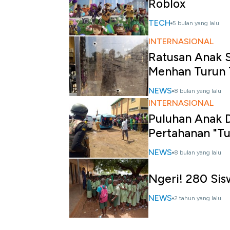
Roblox
TECH
5 bulan yang lalu
INTERNASIONAL
Ratusan Anak S
Menhan Turun
NEWS
8 bulan yang lalu
INTERNASIONAL
Puluhan Anak D
Pertahanan "T
NEWS
8 bulan yang lalu
Ngeri! 280 Sis
NEWS
2 tahun yang lalu