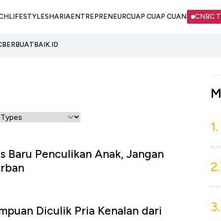
CH
LIFESTYLE
SHARIA
ENTREPRENEUR
CUAP CUAP CUAN
CNBC 
C
BERBUATBAIK.ID
M
1.
 Baru Penculikan Anak, Jangan
2.
orban
3.
puan Diculik Pria Kenalan dari