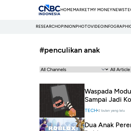
HOME
MARKET
MY MONEY
NEWS
TE
RESEARCH
OPINION
PHOTO
VIDEO
INFOGRAPHI
#penculikan anak
Waspada Modus
Sampai Jadi K
TECH
2 bulan yang lalu
Dua Anak Perem