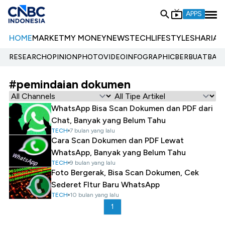
APPS
HOME
MARKET
MY MONEY
NEWS
TECH
LIFESTYLE
SHARIA
E
RESEARCH
OPINION
PHOTO
VIDEO
INFOGRAPHIC
BERBUATBAIK.
#pemindaian dokumen
WhatsApp Bisa Scan Dokumen dan PDF dari
Chat, Banyak yang Belum Tahu
TECH
7 bulan yang lalu
Cara Scan Dokumen dan PDF Lewat
WhatsApp, Banyak yang Belum Tahu
TECH
9 bulan yang lalu
Foto Bergerak, Bisa Scan Dokumen, Cek
Sederet FItur Baru WhatsApp
TECH
10 bulan yang lalu
1