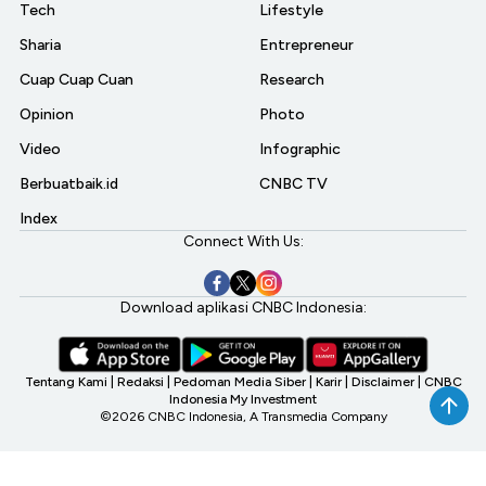
Tech
Lifestyle
Sharia
Entrepreneur
Cuap Cuap Cuan
Research
Opinion
Photo
Video
Infographic
Berbuatbaik.id
CNBC TV
Index
Connect With Us:
Download aplikasi CNBC Indonesia:
Tentang Kami
|
Redaksi
|
Pedoman Media Siber
|
Karir
|
Disclaimer
|
CNBC
Indonesia My Investment
©2026 CNBC Indonesia, A Transmedia Company