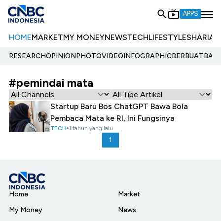
APPS
HOME
MARKET
MY MONEY
NEWS
TECH
LIFESTYLE
SHARIA
E
RESEARCH
OPINION
PHOTO
VIDEO
INFOGRAPHIC
BERBUATBAIK.
#pemindai mata
Startup Baru Bos ChatGPT Bawa Bola
Pembaca Mata ke RI, Ini Fungsinya
TECH
1 tahun yang lalu
1
Home
Market
My Money
News